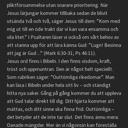
pliktförsummelse utan snarare prioritering. När
Jesus lärjungar kommer tillbaka sedan de blivit
utsända två och två, säger Jesus till dem: ”Kom med
mig ut till en öde trakt där vi kan vara ensamma och
vila litet.” I Psaltaren läser vi också om vårt behov av
att stanna upp för att lära känna Gud: ”Lugn! Besinna
att jag är Gud ...” (Mark 6:30-31; Ps 46:11).
Jesus ord finns i Bibeln. I den finns visdom, kraft,
tröst och uppmuntran. Den är något helt speciellt.
Som rubriken säger: ”Outtömliga rikedomar”. Man
kan läsa i Bibeln under hela sitt liv – och ständigt
hitta nya saker. Gång på gång kommer du att uppleva
att Gud talar direkt till dig. Ditt hjärta kommer att
mättas, och ditt sinne ska finna frid. Outtömliga –
det betyder att de inte tar slut. Det finns ännu mera:
Oanade mängder. Mer än vi någonsin kan föreställa