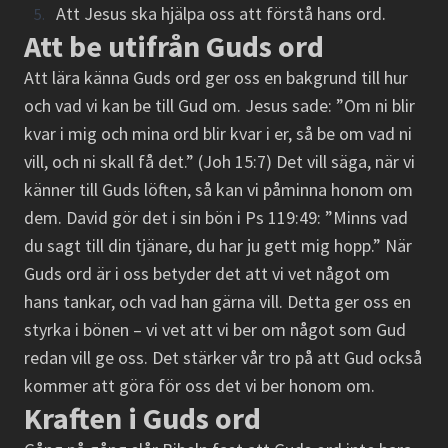
Att Jesus ska hjälpa oss att förstå hans ord.
Att be utifrån Guds ord
Att lära känna Guds ord ger oss en bakgrund till hur
och vad vi kan be till Gud om. Jesus sade: ”Om ni blir
kvar i mig och mina ord blir kvar i er, så be om vad ni
vill, och ni skall få det.” (Joh 15:7) Det vill säga, när vi
känner till Guds löften, så kan vi påminna honom om
dem. David gör det i sin bön i Ps 119:49: ”Minns vad
du sagt till din tjänare, du har ju gett mig hopp.” När
Guds ord är i oss betyder det att vi vet något om
hans tankar, och vad han gärna vill. Detta ger oss en
styrka i bönen – vi vet att vi ber om något som Gud
redan vill ge oss. Det stärker vår tro på att Gud också
kommer att göra för oss det vi ber honom om.
Kraften i Guds ord