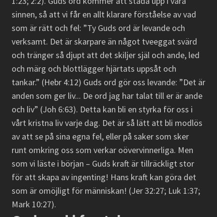
1:23; 2:2). Guds ord kommer att städa upp i våra
sinnen, så att vi får en allt klarare förståelse av vad
som är rätt och fel: ”Ty Guds ord är levande och
verksamt. Det är skarpare än något tveeggat svärd
och tränger så djupt att det skiljer själ och ande, led
och märg och blottlägger hjärtats uppsåt och
tankar.” (Hebr 4:12) Guds ord gör oss levande: ”Det är
anden som ger liv... De ord jag har talat till er är ande
och liv” (Joh 6:63). Detta kan bli en styrka för oss i
vårt kristna liv varje dag. Det är så lätt att bli modlös
av att se på sina egna fel, eller på saker som sker
runt omkring oss som verkar oövervinnerliga. Men
som vi läste i början – Guds kraft är tillräckligt stor
för att skapa av ingenting! Hans kraft kan göra det
som är omöjligt för människan! (Jer 32:27; Luk 1:37;
Mark 10:27).