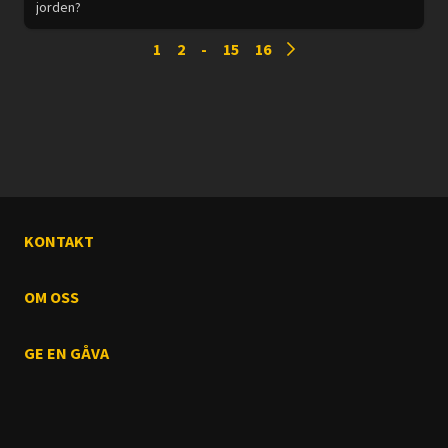
jorden?
1
2
-
15
16
KONTAKT
OM OSS
GE EN GÅVA