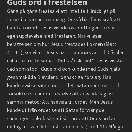
Guds ord i frestelsen
Gång på gång frestas vi att inte lita tillräckligt på
Jesus i olika sammanhang. Också här finns kraft att
hämta i ordet. Jesus visade oss detta genom sin
egen upplevelse med frestaren. När vi läser
berättelsen om hur Jesus frestades i öknen (Matt
4:1-11), ser vi att Jesus hade samma svar till Djävulen
i alla tre frestelserna: ”Det står skrivet”. Jesus visste
vad som stod i Guds ord och kunde med Guds hjälp
genomskåda Djävulens lögnaktiga förslag. Han
kunde avvisa Satan med ordet. Satan var smart och
försökte i sin andra frestelse att använda sig av
samma metod: Att hänvisa till ordet. Men Jesus
kunde utifrån ordet se att Satan förvrängde
sanningen. Jakob säger i sitt brev att Guds ord är
nerlagt i oss och förmår rädda oss. (Jak 1:21) Många