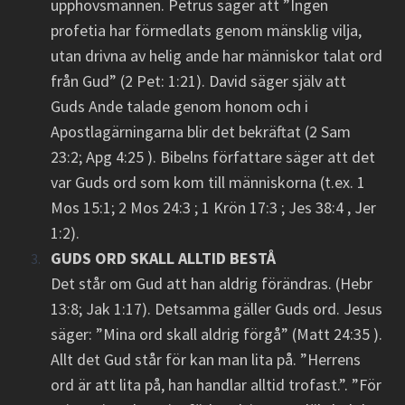
upphovsmannen. Petrus säger att ”Ingen
profetia har förmedlats genom mänsklig vilja,
utan drivna av helig ande har människor talat ord
från Gud” (2 Pet: 1:21). David säger själv att
Guds Ande talade genom honom och i
Apostlagärningarna blir det bekräftat (2 Sam
23:2; Apg 4:25 ). Bibelns författare säger att det
var Guds ord som kom till människorna (t.ex. 1
Mos 15:1; 2 Mos 24:3 ; 1 Krön 17:3 ; Jes 38:4 , Jer
1:2).
GUDS ORD SKALL ALLTID BESTÅ
Det står om Gud att han aldrig förändras. (Hebr
13:8; Jak 1:17). Detsamma gäller Guds ord. Jesus
säger: ”Mina ord skall aldrig förgå” (Matt 24:35 ).
Allt det Gud står för kan man lita på. ”Herrens
ord är att lita på, han handlar alltid trofast.”. ”För