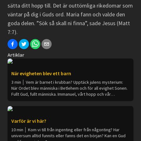
sätta ditt hopp till. Det är outtömliga rikedomar som
väntar på dig i Guds ord. Maria fann och valde den
goda delen. ”Sök så skall ni finna”, sade Jesus (Matt
7:7).
Artiklar
När evigheten blev ett barn
3 min │ Vem är barnet i krubban? Upptäck julens mysterium:
När Ordet blev människa i Betlehem och för all evighet Sonen.
Fullt Gud, fullt människa. Immanuel, vårt hopp och vår
tillbedjan.
Varför är vi här?
10 min │ Kom vi till från ingenting eller från någonting? Har
universum alltid funnits eller fanns det en början? Kan en Gud