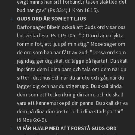
evigt minns han sitt förbund, i tusen släktled det
bud han gav.” (Ps 33:4; 1 Krön 16:15).
GUDS ORD ÄR SOM ETT LJUS
Därför säger Bibeln också att Guds ord visar oss
hur vi ska leva. Ps 119:105 : ”Ditt ord är en lykta
för min fot, ett ljus på min stig.” Mose säger om
de ord som han har fått av Gud: ”Dessa ord som
jag idag ger dig skall du lägga på hjärtat. Du skall
inpränta dem i dina barn och tala om dem när du
sitter i ditt hus och när du är ute och går, när du
lägger dig och när du stiger upp. Du skall binda
dem som ett tecken kring din arm, och de skall
vara ett kännemärke på din panna. Du skall skriva
dem på dina dörrposter och i dina stadsportar.”
(5 Mos 6:6-9).
VI FÅR HJÄLP MED ATT FÖRSTÅ GUDS ORD