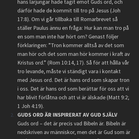
hans lärjungar hade tagit emot Guds ord, och
därför hade de kommit till tro på Jesus (Joh
17:8). Om vi går tillbaka till Romarbrevet så
ställer Paulus ännu en fråga: Hur kan man tro på
en som man inte har hört om? Genast följer
förklaringen: ”Tron kommer alltså av det som
man hör och det som man hör kommer i kraft av
Kristus ord.” (Rom 10:14, 17). Så för att hålla vår
tro levande, måste vi ständigt vara i kontakt
med Jesus ord. Det är hans ord som skapar tron
i oss. Det är hans ord som berättar för oss att vi
har blivit förlåtna och att vi är älskade (Matt 9:2;
1 Joh 4:19).
GUDS ORD ÄR INSPIRERAT AV GUD SJÄLV
Guds ord – det är precis vad Bibeln är. Bibeln är
nedskriven av människor, men det är Gud som är