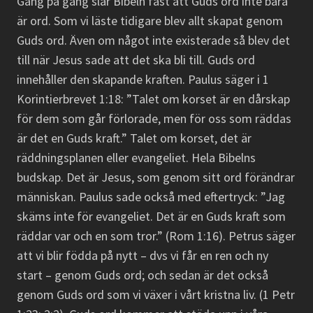
Gång på gång slår Bibeln fast att Guds ord inte bara
är ord. Som vi läste tidigare blev allt skapat genom
Guds ord. Även om något inte existerade så blev det
till när Jesus sade att det ska bli till. Guds ord
innehåller den skapande kraften. Paulus säger i 1
Korintierbrevet 1:18: ”Talet om korset är en dårskap
för dem som går förlorade, men för oss som räddas
är det en Guds kraft.” Talet om korset, det är
räddningsplanen eller evangeliet. Hela Bibelns
budskap. Det är Jesus, som genom sitt ord förändrar
människan. Paulus sade också med eftertryck: ”Jag
skäms inte för evangeliet. Det är en Guds kraft som
räddar var och en som tror.” (Rom 1:16). Petrus säger
att vi blir födda på nytt – dvs vi får en ren och ny
start – genom Guds ord; och sedan är det också
genom Guds ord som vi växer i vårt kristna liv. (1 Petr