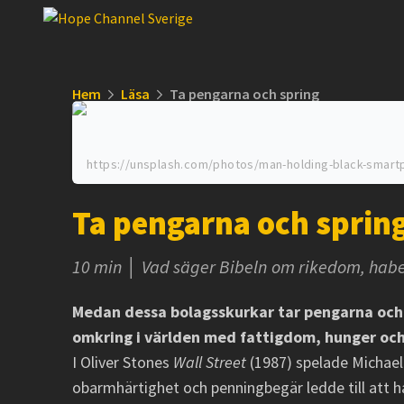
Hem
Läsa
Ta pengarna och spring
https://unsplash.com/photos/man-holding-black-smart
Ta pengarna och sprin
10 min │ Vad säger Bibeln om rikedom, habe
Medan dessa bolagsskurkar tar pengarna och 
omkring i världen med fattigdom, hunger oc
I Oliver Stones
Wall Street
(1987) spelade Michae
obarmhärtighet och penningbegär ledde till att ha