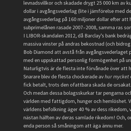
levnadsvillkor och skadade drygt 25 000 km av ku
dollar i avgångsvederlag (lite i jämförelse med d
avgångsvederlag på 160 miljoner dollar efter att h
subprimelånen rasade 2007–2008, samma ras som
I LIBOR-skandalen 2012, då Barclay’s bank bedräg
massiva vinster på andras bekostnad (och bidrog 
Bob Diamond att avstå från avgångsvederlaget på
med en uppskattad personlig förmögenhet på unge
Naturligtvis är de flesta inte förvånade över att 
Snarare blev de flesta chockerade av
hur mycket
fick betalt, trots den ofattbara skada de orsakat
Och medan dessa bolagsskurkar tar pengarna och 
världen med fattigdom, hunger och hemlöshet. Vis
världens befolkning äger 40 % av dess rikedom, v
nästan hälften av deras samlade rikedom! Och, 
enda person så småningom att äga ännu mer.