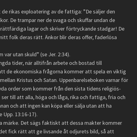
 de rikas exploatering av de fattiga: ”De säljer den
 skor. De trampar ner de svaga och skuffar undan de
orättfärdiga lagar och skriver förtryckande stadgar! De
itt folk deras rätt. Änkor blir deras offer, faderlösa
 var utan skuld” (se Jer. 2:34).
gda tider, när alltifrån arbete och bostad till
n att de ekonomiska frågorna kommer att spela en viktig
n mellan Kristus och Satan. Uppenbarelseboken varnar för
da order som kommer från den sista tidens religiös-
r till att alla, höga och låga, rika och fattiga, fria och
nan och att ingen kan köpa eller sälja utan att ha
e Upp. 13:16-17).
tta märke. Det sägs faktiskt att dessa makter kommer
det fick rätt att ge livsande åt odjurets bild, så att