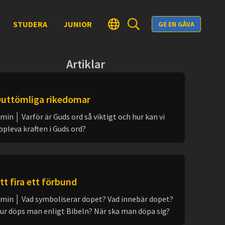
STUDERA
JUNIOR
GE EN GÅVA
Artiklar
uttömliga rikedomar
 min │ Varför är Guds ord så viktigt och hur kan vi
ppleva kraften i Guds ord?
tt fira ett förbund
 min │ Vad symboliserar dopet? Vad innebär dopet?
ur döps man enligt Bibeln? När ska man döpa sig?