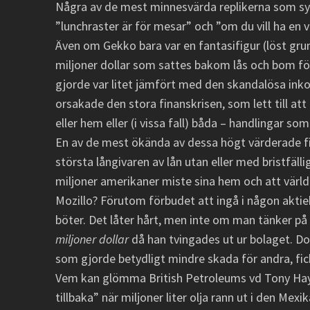
Några av de mest minnesvärda replikerna som sy
”lunchraster är för mesar” och ”om du vill ha en v
Även om Gekko bara var en fantasifigur (löst gru
miljoner dollar som sattes bakom lås och bom för
gjorde var litet jämfört med den skandalösa in
orsakade den stora finanskrisen, som lett till at
eller hem eller (i vissa fall) båda – handlingar so
En av de mest ökända av dessa högt värderade fif
största långivaren av lån utan eller med bristfälli
miljoner amerikaner miste sina hem och att vär
Mozillo? Förutom förbudet att ingå i någon aktieb
böter. Det låter hårt, men inte om man tänker p
miljoner dollar
då han tvingades ut ur bolaget. Doc
som gjorde betydligt mindre skada för andra, fick
Vem kan glömma British Petroleums vd Tony Haywa
tillbaka” när miljoner liter olja rann ut i den M