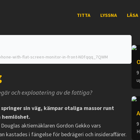
TITTA
LYSSNA
LÄSA
phone-with-flat-screen-monitor-in-front-NDfqqq_7QWM
O
9
g
u
gär och exploatering av de fattiga?
springer sin väg, kämpar otaliga massor runt
A
h hemlöshet.
9
l Douglas aktiemäklaren Gordon Gekko vars
H
n kastades i fängelse för bedrägeri och insideraffärer.