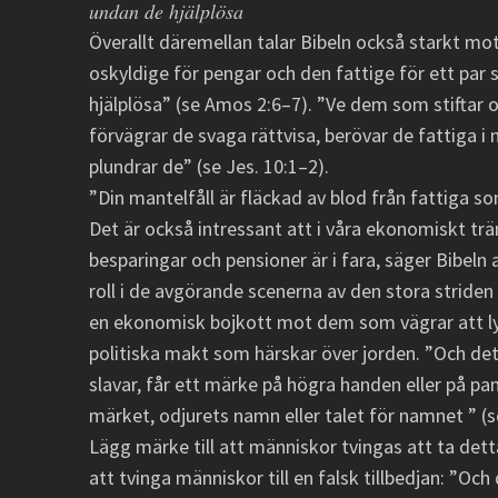
undan de hjälplösa
Överallt däremellan talar Bibeln också starkt mot
oskyldige för pengar och den fattige för ett par
hjälplösa” (se Amos 2:6–7). ”Ve dem som stiftar 
förvägrar de svaga rättvisa, berövar de fattiga i m
plundrar de” (se Jes. 10:1–2).
”Din mantelfåll är fläckad av blod från fattiga som
Det är också intressant att i våra ekonomiskt trän
besparingar och pensioner är i fara, säger Bibel
roll i de avgörande scenerna av den stora stride
en ekonomisk bojkott mot dem som vägrar att ly
politiska makt som härskar över jorden. ”Och det se
slavar, får ett märke på högra handen eller på pan
märket, odjurets namn eller talet för namnet ” (s
Lägg märke till att människor tvingas att ta de
att tvinga människor till en falsk tillbedjan: ”Och 