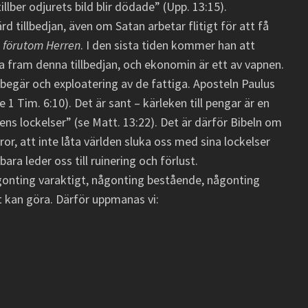
tillber odjurets bild blir dödade” (Upp. 13:15).
d tillbedjan, även om Satan arbetar flitigt för att få
t
förutom Herren
. I den sista tiden kommer han att
a fram denna tillbedjan, och ekonomin är ett av vapnen.
begär och exploatering av de fattiga. Aposteln Paulus
se 1 Tim. 6:10). Det är sant – kärleken till pengar är en
ens lockelser” (se Matt. 13:22). Det är därför Bibeln om
r, att inte låta världen sluka oss med sina lockelser
ara leder oss till ruinering och förlust.
ågonting varaktigt, någonting bestående, någonting
t kan göra. Därför uppmanas vi: