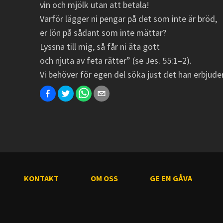
vin och mjölk utan att betala!
Varför lägger ni pengar på det som inte är bröd,
er lön på sådant som inte mättar?
Lyssna till mig, så får ni äta gott
och njuta av feta rätter” (se Jes. 55:1–2).
Vi behöver för egen del söka just det han erbjuder
KONTAKT
OM OSS
GE EN GÅVA