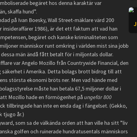
mboliserade begäret hos denna karaktär var
än, skaffa hund”.
ndad på Ivan Boesky, Wall Street-mäklare värd 200
J
 insideraffärer 1986), är det ett faktum att vad han
kompetensen, begäret och kanske kriminaliteten som
t miljoner människor runt omkring i världen mist sina jobb
m dessa män ändå fått betalt för i miljontals dollar.
flare var Angelo Mozillo från Countrywide Financial, den
g säkerhet i Amerika. Detta bolags brott bidrog till att
ldens största ekonomi bröts ner. Men vad hände med
olagsstyrelse måste han betala 67,5 miljoner dollar i
å att Mozillo hade en förmögenhet på
ungefär 800
k tillbringade han inte en enda dag i fängelset. (Gekko,
 tjugo år.)
rd, som sa de välkända orden att han ville ha sitt ”liv
exikanska golfen och ruinerade hundratusentals människors