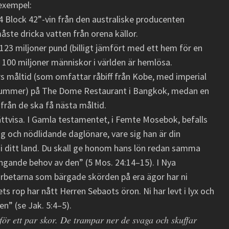
 exempel:
04 Block 42”-vin från den australiske producenten
ste dricka vatten från orena källor.
123 miljoner pund (billigt jämfört med ett hem för en
 100 miljoner människor i världen är hemlösa.
rs måltid (som omfattar råbiff från Kobe, med imperial
-hummer) på The Dome Restaurant i Bangkok, medan en
ifrån de ska få nästa måltid.
ttvisa. I Gamla testamentet, i Femte Mosebok, befalls
tig och nödlidande daglönare, vare sig han är din
 i ditt land. Du skall ge honom hans lön redan samma
ängande behov av den” (5 Mos. 24:14–15). I Nya
 arbetarna som bärgade skörden på era ägor har ni
ets rop har nått Herren Sebaots öron. Ni har levt i lyx och
en” (se Jak. 5:4–5).
 för ett par skor. De trampar ner de svaga och skuffar