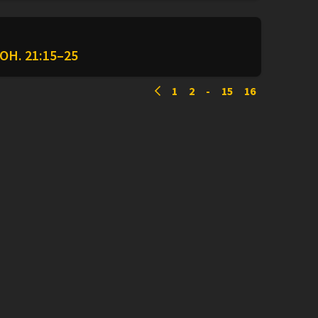
OH. 21:15–25
1
2
-
15
16