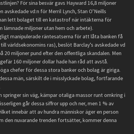
stlinjen? För sina besvär gavs Hayward 16,8 miljoner
en avskedade vd:n för Merril Lynch, Stan O’Neills
an lett bolaget till en katastrof när intäkterna för
 lämnade miljoner utan hem och arbete).
ligt manipulerade räntesatserna för att låta banken få
till världsekonomins ras), beslöt Barclay’s avskedade vd
 20 miljoner pund efter den offentliga skandalen. Men
fär 160 miljoner dollar hade han råd att avstå.
höga chefer för dessa stora banker och bolag är giriga.
dessa män, särskilt de i misslyckade bolag, fortfarande
.
springer sin väg, kämpar otaliga massor runt omkring i
serligen går dessa siffror upp och ner, men 1 % av
ilket innebär att av hundra människor äger en person
om den nuvarande trenden fortsätter, kommer denna