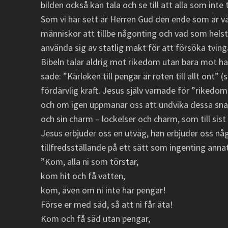
bilden också kan tala och se till att alla som inte 
Som vi har sett är Herren Gud den ende som är vär
människor att tillbe någonting och vad som hels
använda sig av statlig makt för att försöka tving
Bibeln talar aldrig mot rikedom utan bara mot ha
sade: ”Kärleken till pengar är roten till allt ont” (
fördärvlig kraft. Jesus själv varnade för ”rikedom
och om igen uppmanar oss att undvika dessa snaro
och sin charm – lockelser och charm, som till sist b
Jesus erbjuder oss en utväg, han erbjuder oss n
tillfredsställande på ett sätt som ingenting anna
”Kom, alla ni som törstar,
kom hit och få vatten,
kom, även om ni inte har pengar!
Förse er med säd, så att ni får äta!
Kom och få säd utan pengar,