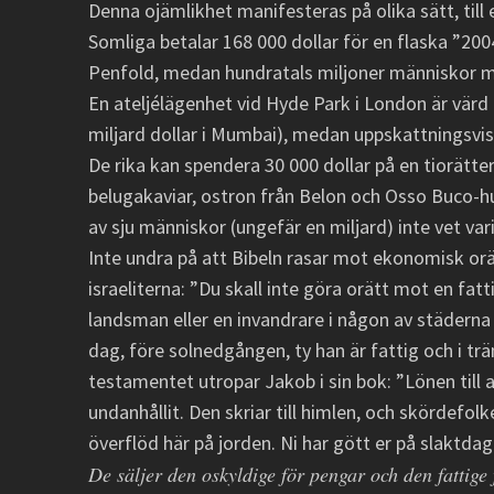
Denna ojämlikhet manifesteras på olika sätt, till
Somliga betalar 168 000 dollar för en flaska ”20
Penfold, medan hundratals miljoner människor må
En ateljélägenhet vid Hyde Park i London är värd 
miljard dollar i Mumbai), medan uppskattningsvis
De rika kan spendera 30 000 dollar på en tiorätte
belugakaviar, ostron från Belon och Osso Buco
av sju människor (ungefär en miljard) inte vet var
Inte undra på att Bibeln rasar mot ekonomisk orä
israeliterna: ”Du skall inte göra orätt mot en fat
landsman eller en invandrare i någon av städerna
dag, före solnedgången, ty han är fattig och i tr
testamentet utropar Jakob i sin bok: ”Lönen till
undanhållit. Den skriar till himlen, och skördefolk
överflöd här på jorden. Ni har gött er på slaktdag
De säljer den oskyldige för pengar och den fattige