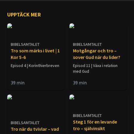
UPPTÄCK MER
BIBELSAMTALET
BIBELSAMTALET
Tro som märks i livet | 1
Motgångar och tro –
Kor 5-6
sover Gud när du lider?
Episod 4 | Korinthierbreven
Episod 11 | Växa i relation
med Gud
39
min
39
min
BIBELSAMTALET
Steg 1 för en levande
BIBELSAMTALET
tro – självinsikt
Tro när du tvivlar – vad