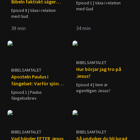
Bibeln faktiskt säger
Episod 1 | Växa i relation
om svag tro
med Gud
Episod 8 | Växa i relation
med Gud
39
min
34
min
BIBELSAMTALET
Hur börjar jag tro på
BIBELSAMTALET
Jesus?
Aposteln Paulus i
fängelset: Varför sjöng
Episod 4 | Vem är
han?
egentligen Jesus?
Episod 1 | Paulus
fängelsebrev
BIBELSAMTALET
BIBELSAMTALET
Vad händer EFTER Jesus
Så undviker du bli lurad