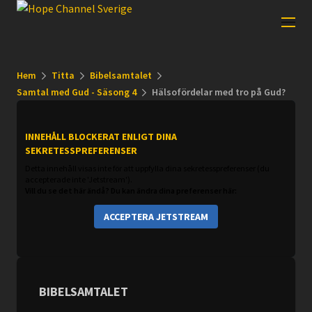
Hem
Titta
Bibelsamtalet
Samtal med Gud - Säsong 4
Hälsofördelar med tro på Gud?
INNEHÅLL BLOCKERAT ENLIGT DINA
SEKRETESSPREFERENSER
Detta innehåll visas inte för att uppfylla dina sekretesspreferenser (du
accepterade inte 'Jetstream').
Vill du se det här ändå? Du kan ändra dina preferenser här:
ACCEPTERA JETSTREAM
BIBELSAMTALET