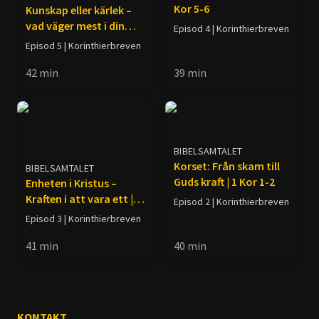
Kor 5-6
Kunskap eller kärlek –
vad väger mest i din
Episod 4 | Korinthierbreven
tro? | 1 Kor 8-10
Episod 5 | Korinthierbreven
42
min
39
min
BIBELSAMTALET
Korset: Från skam till
BIBELSAMTALET
Guds kraft | 1 Kor 1-2
Enheten i Kristus –
Kraften i att vara ett | 1
Episod 2 | Korinthierbreven
Kor 3-4
Episod 3 | Korinthierbreven
41
min
40
min
KONTAKT