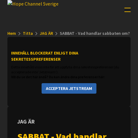
Hem
Titta
JAG ÄR
SABBAT - Vad handlar sabbaten om?
INNEHÅLL BLOCKERAT ENLIGT DINA
SEKRETESSPREFERENSER
Detta innehåll visas inte för att uppfylla dina sekretesspreferenser (du
accepterade inte 'Jetstream').
Vill du se det här ändå? Du kan ändra dina preferenser här:
ACCEPTERA JETSTREAM
JAG ÄR
SABBAT - Vad handlar