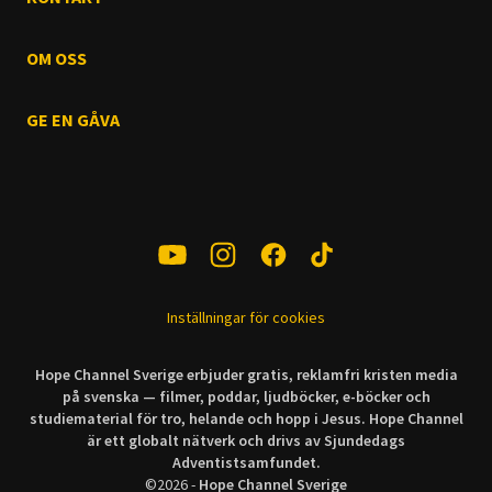
OM OSS
GE EN GÅVA
Inställningar för cookies
Hope Channel Sverige erbjuder gratis, reklamfri kristen media
på svenska — filmer, poddar, ljudböcker, e-böcker och
studiematerial för tro, helande och hopp i Jesus. Hope Channel
är ett globalt nätverk och drivs av Sjundedags
Adventistsamfundet.
©
2026
-
Hope Channel Sverige