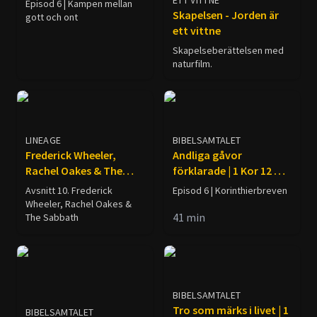
ETT VITTNE
Episod 6 | Kampen mellan
Skapelsen - Jorden är
gott och ont
ett vittne
Skapelseberättelsen med
naturfilm.
LINEAGE
BIBELSAMTALET
Frederick Wheeler,
Andliga gåvor
Rachel Oakes & The
förklarade | 1 Kor 12 &
Sabbath
14
Avsnitt 10. Frederick
Episod 6 | Korinthierbreven
Wheeler, Rachel Oakes &
41
min
The Sabbath
BIBELSAMTALET
Tro som märks i livet | 1
BIBELSAMTALET