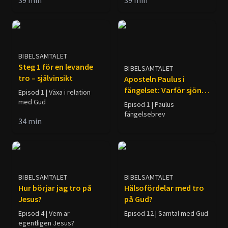
39
min
39
min
BIBELSAMTALET
Steg 1 för en levande
BIBELSAMTALET
tro – självinsikt
Aposteln Paulus i
fängelset: Varför sjöng
Episod 1 | Växa i relation
han?
med Gud
Episod 1 | Paulus
fängelsebrev
34
min
BIBELSAMTALET
BIBELSAMTALET
Hur börjar jag tro på
Hälsofördelar med tro
Jesus?
på Gud?
Episod 4 | Vem är
Episod 12 | Samtal med Gud
egentligen Jesus?