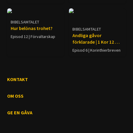
BIBELSAMTALET
Hur belönas trohet?
BIBELSAMTALET
Andliga gåvor
Episod 12 | Förvaltarskap
förklarade | 1 Kor 12 &
14
Episod 6 | Korinthierbreven
KONTAKT
OM OSS
GE EN GÅVA