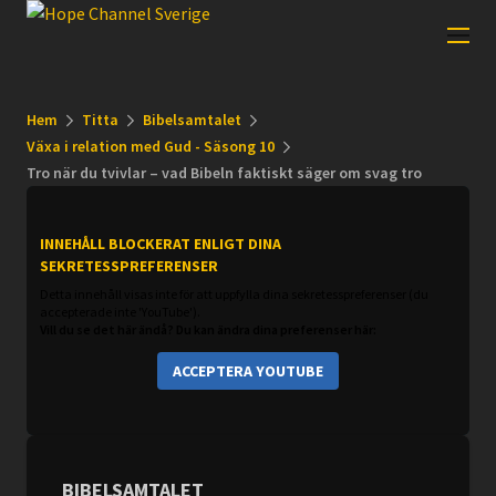
Hem
Titta
Bibelsamtalet
Växa i relation med Gud - Säsong 10
Tro när du tvivlar – vad Bibeln faktiskt säger om svag tro
INNEHÅLL BLOCKERAT ENLIGT DINA
SEKRETESSPREFERENSER
Detta innehåll visas inte för att uppfylla dina sekretesspreferenser (du
accepterade inte 'YouTube').
Vill du se det här ändå? Du kan ändra dina preferenser här:
ACCEPTERA YOUTUBE
BIBELSAMTALET