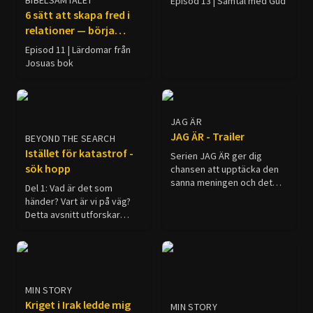
BIBELSAMTALET
Episod 13 | Samtal med Gud
6 sätt att skapa fred i
relationer — börja
använda dem idag
Episod 11 | Lärdomar från
Josuas bok
JAG ÄR
JAG ÄR - Trailer
BEYOND THE SEARCH
Istället för katastrof -
Serien JAG ÄR ger dig
sök hopp
chansen att upptäcka den
sanna meningen och det
Del 1: Vad är det som
verkliga syftet med ditt liv.
händer? Vart är vi på väg?
Det är en möjlighet för dig
Detta avsnitt utforskar
att studera bevisen för vem
miljömässiga, sociala och
Jesus Kristus verkligen är,
finansiella händelser för att
och vad hans död och
förstå den större bilden
uppståndelse betyder för
som förenar dem. Från
oss alla. Följ med när vi
skogsskövling i Amazonas
undersöker vilken skillnad
MIN STORY
till samhällets allmänna
som Jesus kan betyda i ditt
Kriget i Irak ledde mig
MIN STORY
moraliska förfall, från