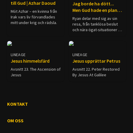
liv.
till Gud | Azhar Daoud
problem med försörjningen
Jag borde ha dött...
av varor till din matbutik till
Men Gud hade en plan |
Möt Azhar – en kvinna från
framtidsångest på Wall
Ryan Mitchell
Irak vars liv förvandlades
Ryan delar med sig av sin
Street. "Istället för
mitt under krig och rädsla.
resa, från tanklösa beslut
katastrof - sök hopp"
och nära ögat-situationer till
avslöjar en historia som kan
att äntligen inse vad livet
ge hopp till en värld i kris.
verkligen handlar om. Om
du någonsin har ifrågasatt
ditt syfte, undrat över
LINEAGE
LINEAGE
meningen med livet eller
Jesus himmelsfärd
Jesus upprättar Petrus
känt att det måste finnas
Avsnitt 23. The Ascension of
något mer, kanske hans
Avsnitt 22. Peter Restored
Jesus
berättelse tilltalar dig.
By Jesus At Galilee
KONTAKT
OM OSS