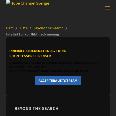
Hem
Titta
Beyond the Search
Istället för konflikt - sök mening
INNEHÅLL BLOCKERAT ENLIGT DINA
SEKRETESSPREFERENSER
Detta innehåll visas inte för att uppfylla dina sekretesspreferenser (du
accepterade inte 'Jetstream').
Vill du se det här ändå? Du kan ändra dina preferenser här:
ACCEPTERA JETSTREAM
BEYOND THE SEARCH