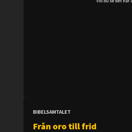
Vill du se det hä
BIBELSAMTALET
Från oro till frid