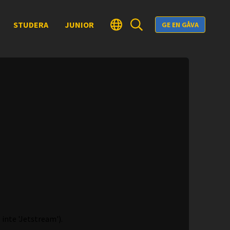
STUDERA
JUNIOR
GE EN GÅVA
 inte 'Jetstream').