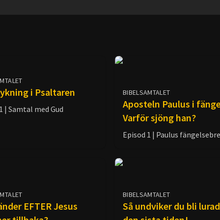
AMTALET
ykning i Psaltaren
BIBELSAMTALET
Aposteln Paulus i fänge
1 | Samtal med Gud
Varför sjöng han?
Episod 1 | Paulus fängelsebr
AMTALET
BIBELSAMTALET
änder EFTER Jesus
Så undviker du bli lura
r tillbaka?
den sista tiden!