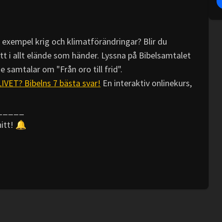
l exempel krig och klimatförändringar? Blir du
tt i allt elände som händer. Lyssna på Bibelsamtalet
 samtalar om "Från oro till frid".
ET? Bibelns 7 bästa svar!
En interaktiv onlinekurs,
_____
nitt! 🔔