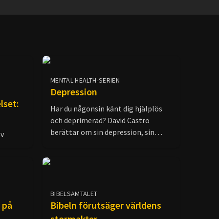
MENTAL HEALTH-SERIEN
Depression
lset:
Har du någonsin känt dig hjälplös
och deprimerad? David Castro
berättar om sin depression, sin
ev
långa resa med antidepressiva
läkemedel, abstinensbesvären och
slutligen om hur han återfann
hoppet.
BIBELSAMTALET
d på
Bibeln förutsäger världens
stormakter