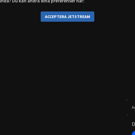
r ändå? Du kan ändra dina preferenser här:
ACCEPTERA JETSTREAM
A
D