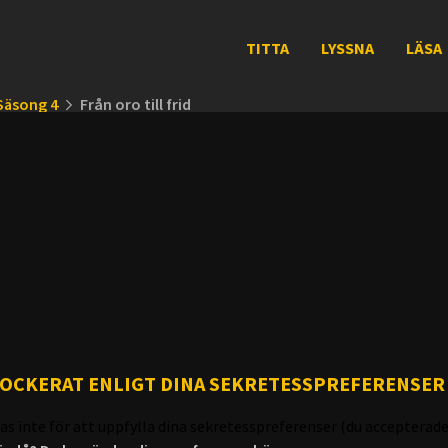
TITTA
LYSSNA
LÄSA
Säsong 4
Från oro till frid
LOCKERAT ENLIGT DINA SEKRETESSPREFERENSER
as inte för att uppfylla dina sekretesspreferenser (du accepterade