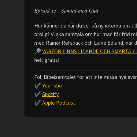
Episod 13 | Samtal med Gud
Hur känner du när du ser på nyheterna om til
orolig? Vi ska samtala om hur man får frid mi
med Rainer Refsbäck och Liane Edlund, när de
🔎
VARFÖR FINNS LIDANDE OCH SMÄRTA I LIV
helt gratis!
______________________________
Följ Bibelsamtalet för att inte missa nya avs
✔️
YouTube
✔️
Spotify
✔️
Apple Podcast