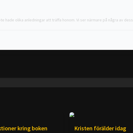
 hade olika anledningar att träffa honom. Vi ser närmare på några av dess
ra människor. Eller är det så enkelt?
till hjälp att navigera olika perioder av tro och tvivel.
sultat
tat vändas till det som vi egentligen önskade skulle hända. Se bara histori
ktioner kring boken
Kristen förälder idag