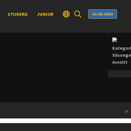
STUDERA
JUNIOR
GE EN GÅVA
Kategori
Säsonge
Avsnitt
1
×