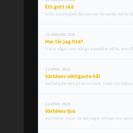
Ett gott råd
Vi hör om ett gott råd som kan förvandla ditt liv til
15 JANUARI 2025
Hur får jag frid?
Frid är något som många människor vill ha, men få 
12 APRIL 2024
Världens viktigaste hål
Vad betyder det att ha en stark, stabil och hälso
12 APRIL 2024
Världens ljus
Vad menar Jesus när han säger att man ska vara v