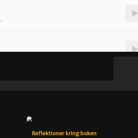
a.
en om Filipus och den etiopiske
Reflektioner kring boken