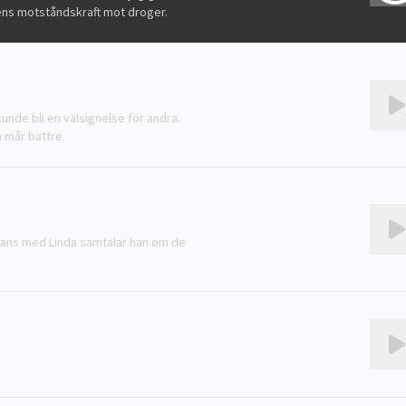
rnens motståndskraft mot droger.
nde bli en välsignelse för andra.
n mår bättre.
ammans med Linda samtalar han om de