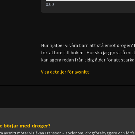
0:00
Hur hjälper vi våra barn att stå emot droger
författare till boken "Hur ska jag göra så mi
kan agera redan från tidig ålder för att stär
Visa detaljer för avsnitt
te börjar med droger?
etta avsnitt möter vi Håkan Fransson – socionom, drogförebyggare och författ