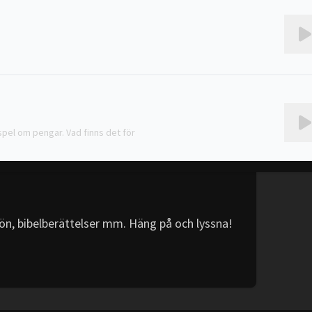
?
spel om pengar. Vad finns det för
ön, bibelberättelser mm. Häng på och lyssna!
da en kortlek för att starta