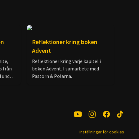
en
Reflektioner kring boken
Advent
ite,
Reflektioner kring varje kapitel i
s från
boken Advent. I samarbete med
d under
Pastorn & Polarna.
ännare
han Gud
– den
sig av sina erfarenheter,
 bara
lösa
Inställningar för cookies
syndare