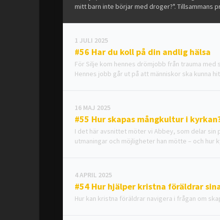
mitt barn inte börjar med droger?". Tillsammans pr
1 JULI 2025
#56 Har du koll på din andlig hälsa
För Silje kom hennes drömjobb från trauma med sm
Hennes jobb går ut på att människor ska kunna hitt
16 MAJ 2025
#55 Hur skapas mångkultur i kyrkan
I det här avsnittet möter vi Abbey, som delar sin
utmaningar och möjligheter han mötte – och hur kyr
4 APRIL 2025
#54 Hur hjälper kristna föräldrar sin
Hur kan kristna föräldrar navigera i frågan om ska