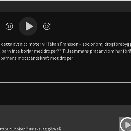
15
30
? I detta avsnitt möter vi Håkan Fransson – socionom, drogförebyg
tt barn inte börjar med droger?". Tillsammans pratar vi om hur för
ka barnens motståndskraft mot droger.
are till boken "Hur ska jag göra så