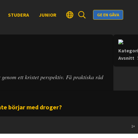
STUDERA
JUNIOR
GE EN GÅVA
Kategori
Avsnitt
enom ett kristet perspektiv. Få praktiska råd
inte börjar med droger?
1
×