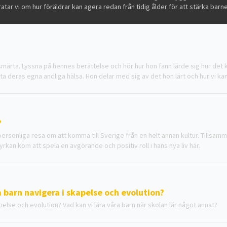
atar vi om hur föräldrar kan agera redan från tidig ålder för att stärka ba
ärta. Lyssna på hennes berättelse och hör hur hon fann lärde sig hur det ku
a deras egna andliga hälsa. Hon delar med sig av det hon lärt och hur vi ka
?
 personliga resa om att komma till Sverige från en helt annan kultur. Tills
kan kom att spela en avgörande och positiv roll i hans nya liv här.
a barn navigera i skapelse och evolution?
pelse och evolution? Vad kan vi lära våra barn när skolan lär något annat?