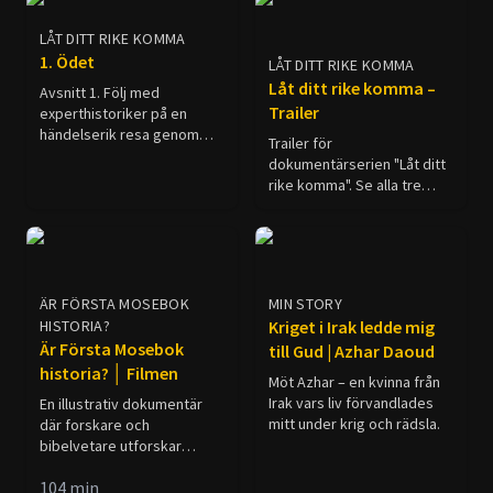
och inleda en tid av
avslöjas Antikrist.
universell förstörelse.
LÅT DITT RIKE KOMMA
1. Ödet
LÅT DITT RIKE KOMMA
Låt ditt rike komma –
Avsnitt 1. Följ med
Trailer
experthistoriker på en
händelserik resa genom
Trailer för
antikens mäktigaste riken:
dokumentärserien "Låt ditt
från den gulddränkta
rike komma". Se alla tre
staden Babylon till den
delarna här på Hope
mäktiga metropolen Rom.
Channel.
ÄR FÖRSTA MOSEBOK
MIN STORY
HISTORIA?
Kriget i Irak ledde mig
Är Första Mosebok
till Gud | Azhar Daoud
historia? │ Filmen
Möt Azhar – en kvinna från
Irak vars liv förvandlades
En illustrativ dokumentär
mitt under krig och rädsla.
där forskare och
bibelvetare utforskar
frågan: kan de första
104
min
kapitlen i Bibeln tolkas som