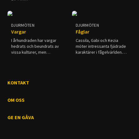
verklig historia? Se filmen
och avgör själv!
DJURMÖTEN
DJURMÖTEN
Vargar
Fåglar
I århundraden har vargar
Cassila, Gabi och Kezia
hedrats och beundrats av
möter intressanta fjädrade
vissa kulturer, men
karaktärer i fågelvärlden.
demoniserats, förföljts och
De träffar också fåglarnas
fruktats av andra. Den
skötare som har gett dem
rädslan är möjligen det
en andra chans.
största hotet mot vargens
överlevnad.
KONTAKT
OM OSS
GE EN GÅVA