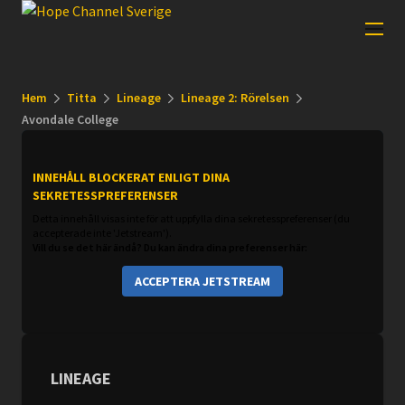
Hem
Titta
Lineage
Lineage 2: Rörelsen
Avondale College
INNEHÅLL BLOCKERAT ENLIGT DINA
SEKRETESSPREFERENSER
Detta innehåll visas inte för att uppfylla dina sekretesspreferenser (du
accepterade inte 'Jetstream').
Vill du se det här ändå? Du kan ändra dina preferenser här:
ACCEPTERA JETSTREAM
LINEAGE