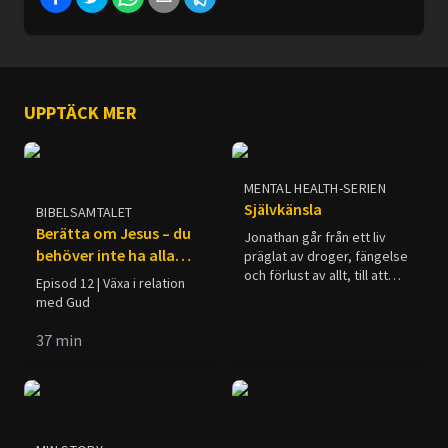
UPPTÄCK MER
MENTAL HEALTH-SERIEN
Självkänsla
BIBELSAMTALET
Berätta om Jesus – du
Jonathan går från ett liv
behöver inte ha alla
präglat av droger, fängelse
och förlust av allt, till att
svar
Episod 12 | Växa i relation
finna hopp och
med Gud
tillfredsställelse i ett liv i för
Jesus Kristus.
37
min