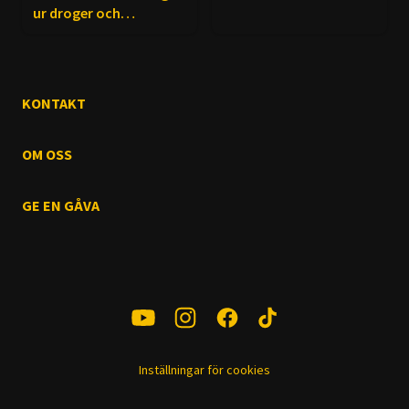
ur droger och
kriminalitet? - Samirs
resa
KONTAKT
OM OSS
GE EN GÅVA
Inställningar för cookies