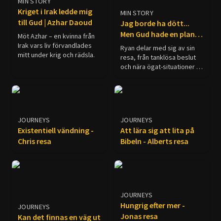
MIN STORY
Kriget i Irak ledde mig
MIN STORY
till Gud | Azhar Daoud
Jag borde ha dött...
Men Gud hade en plan |
Möt Azhar – en kvinna från
Ryan Mitchell
Irak vars liv förvandlades
Ryan delar med sig av sin
mitt under krig och rädsla.
resa, från tanklösa beslut
och nära ögat-situationer till
att äntligen inse vad livet
verkligen handlar om. Om
du någonsin har ifrågasatt
ditt syfte, undrat över
meningen med livet eller
JOURNEYS
JOURNEYS
känt att det måste finnas
Existentiell vändning -
Att lära sig att lita på
något mer, kanske hans
Chris resa
Bibeln - Alberts resa
berättelse tilltalar dig.
JOURNEYS
Hungrig efter mer -
JOURNEYS
Jonas resa
Kan det finnas en väg ut