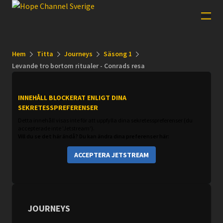
Hem
Titta
Journeys
Säsong 1
Levande tro bortom ritualer - Conrads resa
INNEHÅLL BLOCKERAT ENLIGT DINA
SEKRETESSPREFERENSER
Detta innehåll visas inte för att uppfylla dina sekretesspreferenser (du
accepterade inte 'Jetstream').
Vill du se det här ändå? Du kan ändra dina preferenser här:
ACCEPTERA JETSTREAM
JOURNEYS