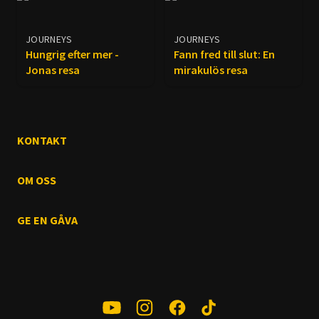
JOURNEYS
JOURNEYS
Hungrig efter mer -
Fann fred till slut: En
Jonas resa
mirakulös resa
KONTAKT
OM OSS
GE EN GÅVA