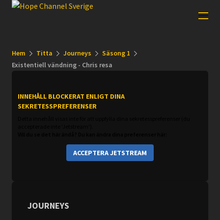
Hem
Titta
Journeys
Säsong 1
Existentiell vändning - Chris resa
INNEHÅLL BLOCKERAT ENLIGT DINA
SEKRETESSPREFERENSER
Detta innehåll visas inte för att uppfylla dina sekretesspreferenser (du
accepterade inte 'Jetstream').
Vill du se det här ändå? Du kan ändra dina preferenser här:
ACCEPTERA JETSTREAM
JOURNEYS