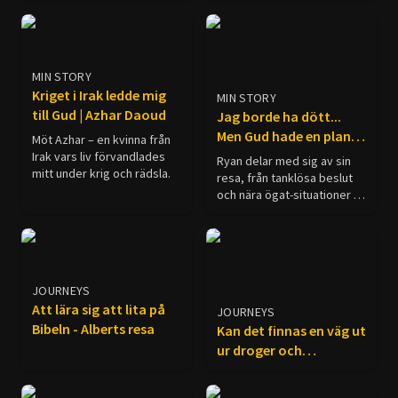
MIN STORY
Kriget i Irak ledde mig
MIN STORY
till Gud | Azhar Daoud
Jag borde ha dött...
Men Gud hade en plan |
Möt Azhar – en kvinna från
Ryan Mitchell
Irak vars liv förvandlades
Ryan delar med sig av sin
mitt under krig och rädsla.
resa, från tanklösa beslut
och nära ögat-situationer till
att äntligen inse vad livet
verkligen handlar om. Om
du någonsin har ifrågasatt
ditt syfte, undrat över
meningen med livet eller
JOURNEYS
känt att det måste finnas
Att lära sig att lita på
JOURNEYS
något mer, kanske hans
Bibeln - Alberts resa
berättelse tilltalar dig.
Kan det finnas en väg ut
ur droger och
kriminalitet? - Samirs
resa