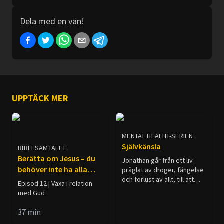
Dela med en vän!
UPPTÄCK MER
MENTAL HEALTH-SERIEN
Självkänsla
BIBELSAMTALET
Berätta om Jesus – du
Jonathan går från ett liv
behöver inte ha alla
präglat av droger, fängelse
och förlust av allt, till att
svar
Episod 12 | Växa i relation
finna hopp och
med Gud
tillfredsställelse i ett liv i för
Jesus Kristus.
37
min