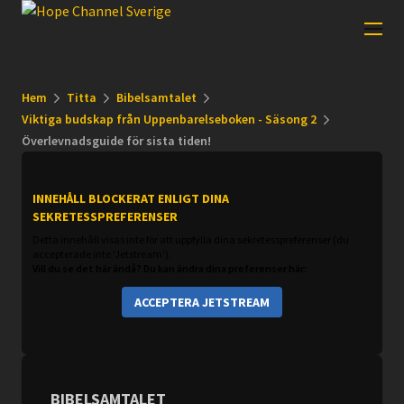
Hem
Titta
Bibelsamtalet
Viktiga budskap från Uppenbarelseboken - Säsong 2
Överlevnadsguide för sista tiden!
INNEHÅLL BLOCKERAT ENLIGT DINA
SEKRETESSPREFERENSER
Detta innehåll visas inte för att uppfylla dina sekretesspreferenser (du
accepterade inte 'Jetstream').
Vill du se det här ändå? Du kan ändra dina preferenser här:
ACCEPTERA JETSTREAM
BIBELSAMTALET