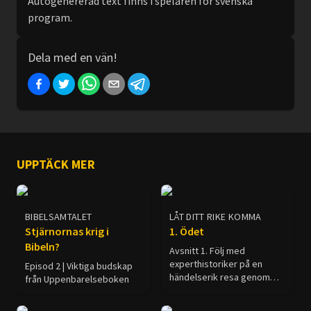
Autogenererad text finns i spelaren för svenska
program.
Dela med en vän!
UPPTÄCK MER
BIBELSAMTALET
LÅT DITT RIKE KOMMA
Stjärnornas krig i
1. Ödet
Bibeln?
Avsnitt 1. Följ med
experthistoriker på en
Episod 2 | Viktiga budskap
händelserik resa genom
från Uppenbarelseboken
antikens mäktigaste riken:
från den gulddränkta