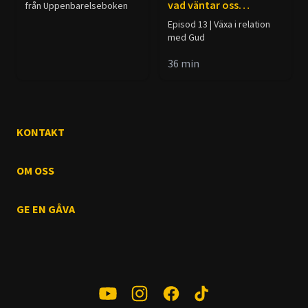
vad väntar oss
från Uppenbarelseboken
egentligen?
Episod 13 | Växa i relation
med Gud
36
min
KONTAKT
OM OSS
GE EN GÅVA