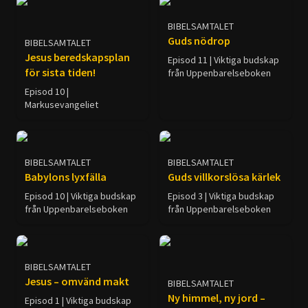
staden Babylon till den
mäktiga metropolen Rom.
BIBELSAMTALET
Guds nödrop
BIBELSAMTALET
Jesus beredskapsplan
Episod 11 | Viktiga budskap
för sista tiden!
från Uppenbarelseboken
Episod 10 |
Markusevangeliet
BIBELSAMTALET
BIBELSAMTALET
Babylons lyxfälla
Guds villkorslösa kärlek
Episod 10 | Viktiga budskap
Episod 3 | Viktiga budskap
från Uppenbarelseboken
från Uppenbarelseboken
BIBELSAMTALET
Jesus – omvänd makt
BIBELSAMTALET
Ny himmel, ny jord –
Episod 1 | Viktiga budskap