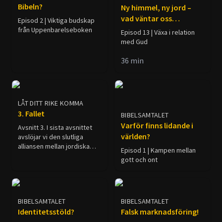
Bibeln?
Ny himmel, ny jord –
vad väntar oss
Episod 2 | Viktiga budskap
egentligen?
från Uppenbarelseboken
Episod 13 | Växa i relation
med Gud
36
min
LÅT DITT RIKE KOMMA
3. Fallet
BIBELSAMTALET
Varför finns lidande i
Avsnitt 3. I sista avsnittet
världen?
avslöjar vi den slutliga
alliansen mellan jordiska
Episod 1 | Kampen mellan
makter som kommer att
gott och ont
försöka förstöra Guds folk
och inleda en tid av
universell förstörelse.
BIBELSAMTALET
BIBELSAMTALET
Identitetsstöld?
Falsk marknadsföring!