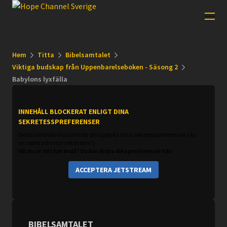
Hem
Titta
Bibelsamtalet
Viktiga budskap från Uppenbarelseboken - Säsong 2
Babylons lyxfälla
INNEHÅLL BLOCKERAT ENLIGT DINA
SEKRETESSPREFERENSER
Detta innehåll visas inte för att uppfylla dina sekretesspreferenser (du
accepterade inte 'Jetstream').
Vill du se det här ändå? Du kan ändra dina preferenser här:
ACCEPTERA JETSTREAM
BIBELSAMTALET