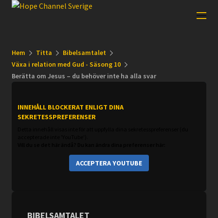
Hem
Titta
Bibelsamtalet
Växa i relation med Gud - Säsong 10
Berätta om Jesus – du behöver inte ha alla svar
INNEHÅLL BLOCKERAT ENLIGT DINA
SEKRETESSPREFERENSER
Detta innehåll visas inte för att uppfylla dina sekretesspreferenser (du
accepterade inte 'YouTube').
Vill du se det här ändå? Du kan ändra dina preferenser här:
ACCEPTERA YOUTUBE
BIBELSAMTALET