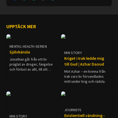
UPPTÄCK MER
MENTAL HEALTH-SERIEN
Självkänsla
MIN STORY
Kriget i Irak ledde mig
Jonathan går från ett liv
till Gud | Azhar Daoud
präglat av droger, fängelse
och förlust av allt, till att
Möt Azhar – en kvinna från
finna hopp och
Irak vars liv förvandlades
tillfredsställelse i ett liv i för
mitt under krig och rädsla.
Jesus Kristus.
JOURNEYS
Existentiell vändning -
MIN STORY