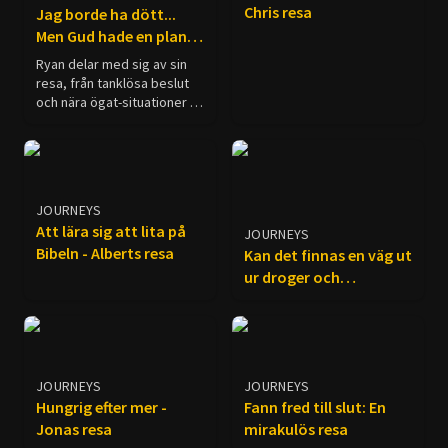
Chris resa
Jag borde ha dött...
Men Gud hade en plan |
Ryan Mitchell
Ryan delar med sig av sin
resa, från tanklösa beslut
och nära ögat-situationer till
att äntligen inse vad livet
verkligen handlar om. Om
du någonsin har ifrågasatt
ditt syfte, undrat över
meningen med livet eller
JOURNEYS
känt att det måste finnas
Att lära sig att lita på
JOURNEYS
något mer, kanske hans
Bibeln - Alberts resa
berättelse tilltalar dig.
Kan det finnas en väg ut
ur droger och
kriminalitet? - Samirs
resa
JOURNEYS
JOURNEYS
Hungrig efter mer -
Fann fred till slut: En
Jonas resa
mirakulös resa