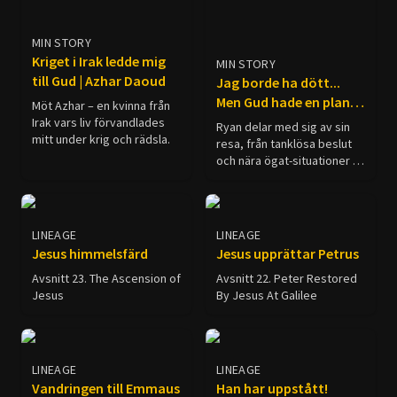
MIN STORY
Kriget i Irak ledde mig
MIN STORY
till Gud | Azhar Daoud
Jag borde ha dött...
Men Gud hade en plan |
Möt Azhar – en kvinna från
Ryan Mitchell
Irak vars liv förvandlades
Ryan delar med sig av sin
mitt under krig och rädsla.
resa, från tanklösa beslut
och nära ögat-situationer till
att äntligen inse vad livet
verkligen handlar om. Om
du någonsin har ifrågasatt
ditt syfte, undrat över
LINEAGE
LINEAGE
meningen med livet eller
Jesus himmelsfärd
Jesus upprättar Petrus
känt att det måste finnas
Avsnitt 23. The Ascension of
något mer, kanske hans
Avsnitt 22. Peter Restored
Jesus
berättelse tilltalar dig.
By Jesus At Galilee
LINEAGE
LINEAGE
Vandringen till Emmaus
Han har uppstått!