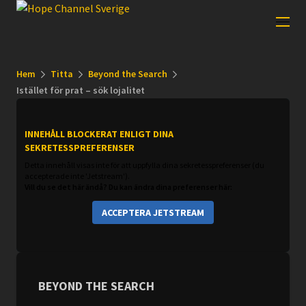
Hem
Titta
Beyond the Search
Istället för prat – sök lojalitet
INNEHÅLL BLOCKERAT ENLIGT DINA
SEKRETESSPREFERENSER
Detta innehåll visas inte för att uppfylla dina sekretesspreferenser (du
accepterade inte 'Jetstream').
Vill du se det här ändå? Du kan ändra dina preferenser här:
ACCEPTERA JETSTREAM
BEYOND THE SEARCH