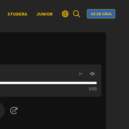
STUDERA
JUNIOR
GE EN GÅVA
1
×
0:00
30