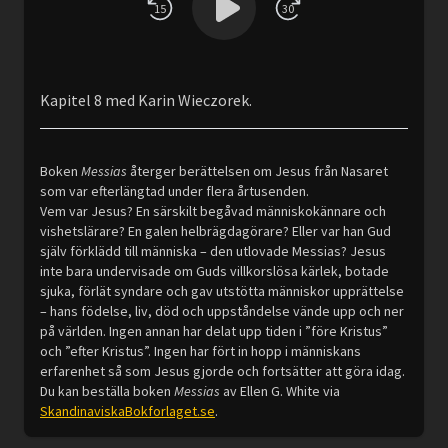
15
30
Kapitel 8 med Karin Wieczorek.
Boken
Messias
återger berättelsen om Jesus från Nasaret
som var efterlängtad under flera årtusenden.
Vem var Jesus? En särskilt begåvad människokännare och
vishetslärare? En galen helbrägdagörare? Eller var han Gud
själv förklädd till människa – den utlovade Messias? Jesus
inte bara undervisade om Guds villkorslösa kärlek, botade
sjuka, förlät syndare och gav utstötta människor upprättelse
– hans födelse, liv, död och uppståndelse vände upp och ner
på världen. Ingen annan har delat upp tiden i ”före Kristus”
och ”efter Kristus”. Ingen har fört in hopp i människans
erfarenhet så som Jesus gjorde och fortsätter att göra idag.
Du kan beställa boken
Messias
av Ellen G. White via
SkandinaviskaBokforlaget.se
.