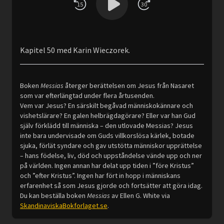
15
30
Kapitel 50 med Karin Wieczorek.
Boken
Messias
återger berättelsen om Jesus från Nasaret
som var efterlängtad under flera årtusenden.
Vem var Jesus? En särskilt begåvad människokännare och
vishetslärare? En galen helbrägdagörare? Eller var han Gud
själv förklädd till människa – den utlovade Messias? Jesus
inte bara undervisade om Guds villkorslösa kärlek, botade
sjuka, förlät syndare och gav utstötta människor upprättelse
– hans födelse, liv, död och uppståndelse vände upp och ner
på världen. Ingen annan har delat upp tiden i ”före Kristus”
och ”efter Kristus”. Ingen har fört in hopp i människans
erfarenhet så som Jesus gjorde och fortsätter att göra idag.
Du kan beställa boken
Messias
av Ellen G. White via
SkandinaviskaBokforlaget.se
.