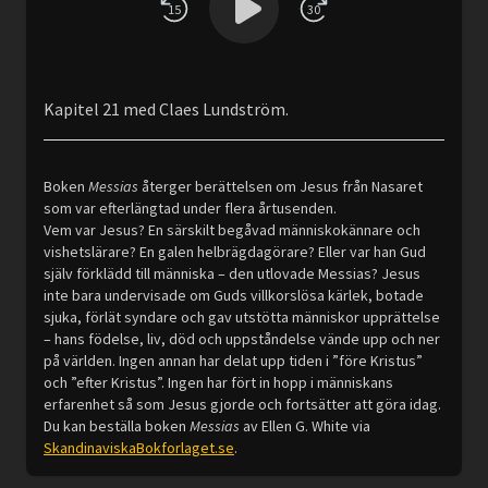
15
30
Kapitel 21 med Claes Lundström.
Boken
Messias
återger berättelsen om Jesus från Nasaret
som var efterlängtad under flera årtusenden.
Vem var Jesus? En särskilt begåvad människokännare och
vishetslärare? En galen helbrägdagörare? Eller var han Gud
själv förklädd till människa – den utlovade Messias? Jesus
inte bara undervisade om Guds villkorslösa kärlek, botade
sjuka, förlät syndare och gav utstötta människor upprättelse
– hans födelse, liv, död och uppståndelse vände upp och ner
på världen. Ingen annan har delat upp tiden i ”före Kristus”
och ”efter Kristus”. Ingen har fört in hopp i människans
erfarenhet så som Jesus gjorde och fortsätter att göra idag.
Du kan beställa boken
Messias
av Ellen G. White via
SkandinaviskaBokforlaget.se
.