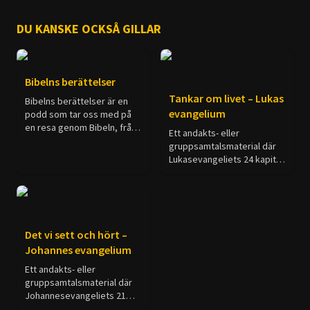
DU KANSKE OCKSÅ GILLAR
7 MAJ 2026
Bibelns berättelser
Lär dig be som Mose!
Tankar om livet – Lukas
Bibelns berättelser är en
Episod 6 | Växa i relation med Gud
evangelium
podd som tar oss med på
en resa genom Bibeln, från
Ett andakts- eller
skapelsen till Paulus
gruppsamtalsmaterial där
missionsresor.
Lukasevangeliets 24 kapitel
är uppdelat på 140 avsnitt.
Varje avsnitt består av: ETT
ORD PÅ VÄGEN - vad
30 APRIL 2026
bibeltexten kan säga oss.
Hur läser man Bibeln på riktigt?
ATT FÖRSTÅ TEXTEN - korta
Det vi sett och hört –
förklaringar. FÖR
Episod 5 | Växa i relation med Gud
Johannes evangelium
EFTERTANKE - något att
fundera över.
Ett andakts- eller
gruppsamtalsmaterial där
Johannesevangeliets 21
kapitel är uppdelat på 91