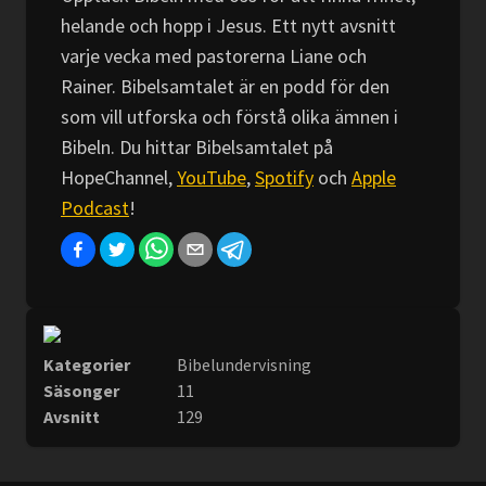
Episod 9 | Växa i relation med Gud
helande och hopp i Jesus. Ett nytt avsnitt
varje vecka med pastorerna Liane och
Rainer. Bibelsamtalet är en podd för den
som vill utforska och förstå olika ämnen i
Bibeln. Du hittar Bibelsamtalet på
21 MAJ 2026
HopeChannel,
YouTube
,
Spotify
och
Apple
Tro när du tvivlar – vad Bibeln faktiskt säg
Podcast
!
Episod 8 | Växa i relation med Gud
Kategorier
Bibelundervisning
14 MAJ 2026
Säsonger
11
Hur ska man be? Jesus lär ut Fader vår (bön
Avsnitt
129
Episod 7 | Växa i relation med Gud