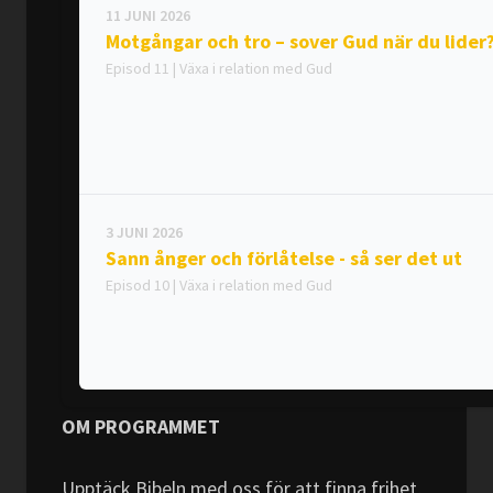
11 JUNI 2026
Motgångar och tro – sover Gud när du lider
Episod 11 | Växa i relation med Gud
3 JUNI 2026
Sann ånger och förlåtelse - så ser det ut
Episod 10 | Växa i relation med Gud
OM PROGRAMMET
28 MAJ 2026
Synd och lag i Bibeln – förklarat enkelt
Upptäck Bibeln med oss för att finna frihet,