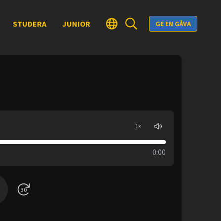
STUDERA
JUNIOR
GE EN GÅVA
1
×
0:00
30