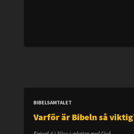
BIBELSAMTALET
Varför är Bibeln så viktig
Episod 4 | Växa i relation med Gud