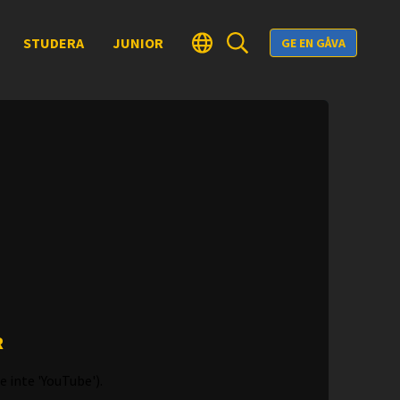
STUDERA
JUNIOR
GE EN GÅVA
R
e inte 'YouTube').