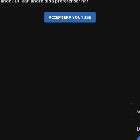
är ändå? Du kan ändra dina preferenser här:
ACCEPTERA YOUTUBE
A
D