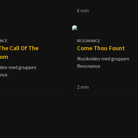
6
min
NCE
RESONANCE
The Call Of The
Come Thou Fount
dom
Musikvideo med gruppen
Resonance.
ideo med gruppen
nce.
2
min