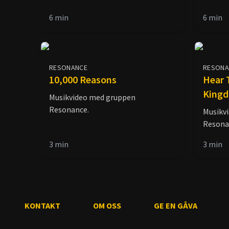
6
min
6
min
RESONANCE
RESONA
10,000 Reasons
Hear 
King
Musikvideo med gruppen
Resonance.
Musikv
Resona
3
min
3
min
KONTAKT
OM OSS
GE EN GÅVA