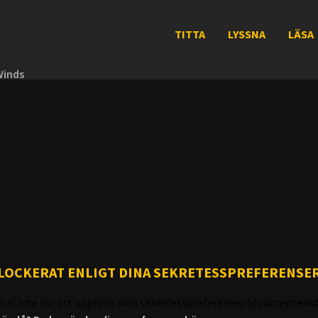
TITTA
LYSSNA
LÄSA
Winds
LOCKERAT ENLIGT DINA SEKRETESSPREFERENSE
sas inte för att uppfylla dina sekretesspreferenser (du accepterad