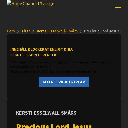
Hem
Titta
Kersti Esselwall-Smårs
Precious Lord Jesus
INNEHÅLL BLOCKERAT ENLIGT DINA
SEKRETESSPREFERENSER
Detta innehåll visas inte för att uppfylla dina sekretesspreferenser (du
accepterade inte 'Jetstream').
Vill du se det här ändå? Du kan ändra dina preferenser här:
ACCEPTERA JETSTREAM
KERSTI ESSELWALL-SMÅRS
Precious Lord Jesus