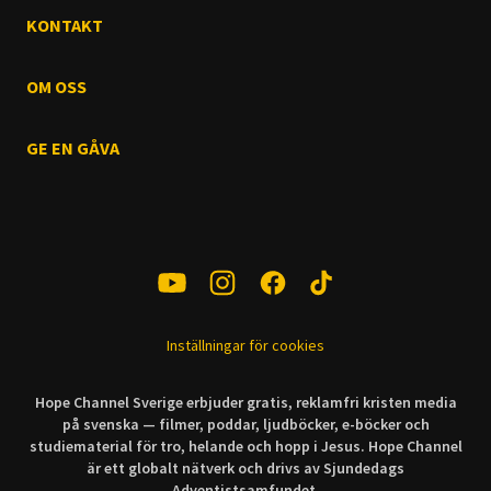
KONTAKT
OM OSS
GE EN GÅVA
Inställningar för cookies
Hope Channel Sverige erbjuder gratis, reklamfri kristen media
på svenska — filmer, poddar, ljudböcker, e-böcker och
studiematerial för tro, helande och hopp i Jesus. Hope Channel
är ett globalt nätverk och drivs av Sjundedags
Adventistsamfundet.