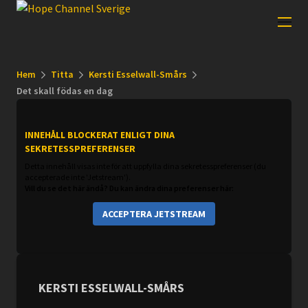
Hem
Titta
Kersti Esselwall-Smårs
Det skall födas en dag
INNEHÅLL BLOCKERAT ENLIGT DINA
SEKRETESSPREFERENSER
Detta innehåll visas inte för att uppfylla dina sekretesspreferenser (du
accepterade inte 'Jetstream').
Vill du se det här ändå? Du kan ändra dina preferenser här:
ACCEPTERA JETSTREAM
KERSTI ESSELWALL-SMÅRS