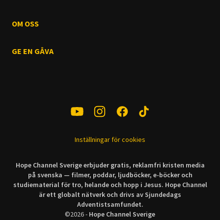
OM OSS
GE EN GÅVA
Inställningar för cookies
Hope Channel Sverige erbjuder gratis, reklamfri kristen media
på svenska — filmer, poddar, ljudböcker, e-böcker och
studiematerial för tro, helande och hopp i Jesus. Hope Channel
är ett globalt nätverk och drivs av Sjundedags
Adventistsamfundet.
©
2026
-
Hope Channel Sverige