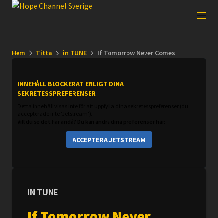
Hem
Titta
in TUNE
If Tomorrow Never Comes
INNEHÅLL BLOCKERAT ENLIGT DINA
SEKRETESSPREFERENSER
Detta innehåll visas inte för att uppfylla dina sekretesspreferenser (du
accepterade inte 'Jetstream').
Vill du se det här ändå? Du kan ändra dina preferenser här:
ACCEPTERA JETSTREAM
IN TUNE
If Tomorrow Never