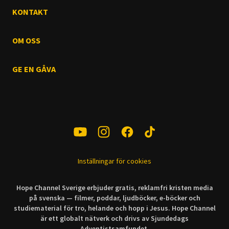
KONTAKT
OM OSS
GE EN GÅVA
Inställningar för cookies
Hope Channel Sverige erbjuder gratis, reklamfri kristen media
på svenska — filmer, poddar, ljudböcker, e-böcker och
studiematerial för tro, helande och hopp i Jesus. Hope Channel
är ett globalt nätverk och drivs av Sjundedags
Adventistsamfundet.