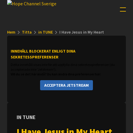
Hem
Titta
in TUNE
I Have Jesus in My Heart
INNEHÅLL BLOCKERAT ENLIGT DINA
SEKRETESSPREFERENSER
Detta innehåll visas inte för att uppfylla dina sekretesspreferenser (du
accepterade inte 'Jetstream').
Vill du se det här ändå? Du kan ändra dina preferenser här:
ACCEPTERA JETSTREAM
IN TUNE
I Have Jesus in My Heart