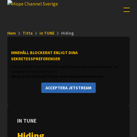
Hem
Titta
in TUNE
Hiding
INNEHÅLL BLOCKERAT ENLIGT DINA
SEKRETESSPREFERENSER
Detta innehåll visas inte för att uppfylla dina sekretesspreferenser (du
accepterade inte 'Jetstream').
Vill du se det här ändå? Du kan ändra dina preferenser här:
ACCEPTERA JETSTREAM
IN TUNE
Hiding