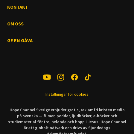
KONTAKT
OM OSS
GE EN GÅVA
Inställningar för cookies
Hope Channel Sverige erbjuder gratis, reklamfri kristen media
på svenska — filmer, poddar, ljudböcker, e-böcker och
studiematerial för tro, helande och hopp i Jesus. Hope Channel
är ett globalt nätverk och drivs av Sjundedags
Adventistsamfundet.