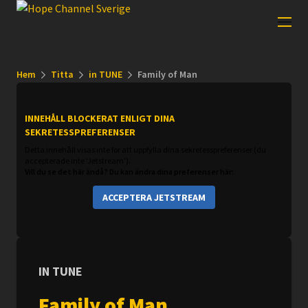
Hem
Titta
in TUNE
Family of Man
INNEHÅLL BLOCKERAT ENLIGT DINA
SEKRETESSPREFERENSER
Detta innehåll visas inte för att uppfylla dina sekretesspreferenser (du
accepterade inte 'Jetstream').
Vill du se det här ändå? Du kan ändra dina preferenser här:
ACCEPTERA JETSTREAM
IN TUNE
Family of Man