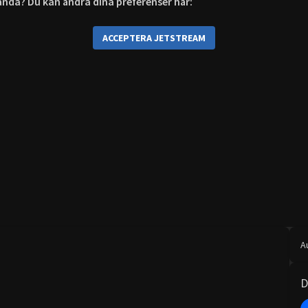
r ändå? Du kan ändra dina preferenser här:
ACCEPTERA JETSTREAM
A
D