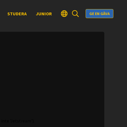
STUDERA
JUNIOR
GE EN GÅVA
 inte 'Jetstream').