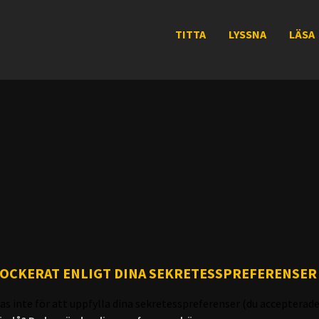
TITTA
LYSSNA
LÄSA
LOCKERAT ENLIGT DINA SEKRETESSPREFERENSER
as inte för att uppfylla dina sekretesspreferenser (du accepterade