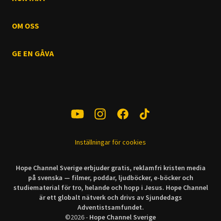
OM OSS
GE EN GÅVA
Inställningar för cookies
Hope Channel Sverige erbjuder gratis, reklamfri kristen media
på svenska — filmer, poddar, ljudböcker, e-böcker och
studiematerial för tro, helande och hopp i Jesus. Hope Channel
är ett globalt nätverk och drivs av Sjundedags
Adventistsamfundet.
©
2026
-
Hope Channel Sverige