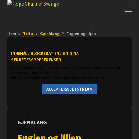
Hem
Titta
Gjenklang
Fuglen og liljen
INNEHÅLL BLOCKERAT ENLIGT DINA
SEKRETESSPREFERENSER
Detta innehåll visas inte för att uppfylla dina sekretesspreferenser (du
accepterade inte 'Jetstream').
Vill du se det här ändå? Du kan ändra dina preferenser här:
ACCEPTERA JETSTREAM
GJENKLANG
Fuglen og liljen