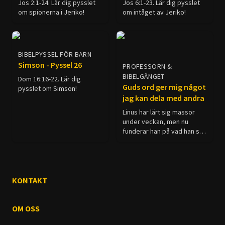
Jos 2:1-24. Lär dig pysslet
Jos 6:1-23. Lär dig pysslet
om spionerna i Jeriko!
om intåget av Jeriko!
BIBELPYSSEL FÖR BARN
Simson - Pyssel 26
PROFESSORN &
BIBELGÄNGET
Dom 16:16-22. Lär dig
Guds ord ger mig något
pysslet om Simson!
jag kan dela med andra
Linus har lärt sig massor
under veckan, men nu
funderar han på vad han ska
göra med all kunskap! 📖✨
Barnen hjälper honom att
förstå att det är dags att
dela med sig av allt han har
upptäckt, precis som Jesus
KONTAKT
sa! Kom och se hur Linus
äntligen får möta sina nya
vänner på riktigt, och hur de
OM OSS
alla firar med popcorn och