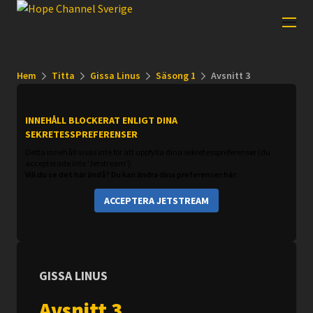
Hem
Titta
Gissa Linus
Säsong 1
Avsnitt 3
INNEHÅLL BLOCKERAT ENLIGT DINA
SEKRETESSPREFERENSER
Detta innehåll visas inte för att uppfylla dina sekretesspreferenser (du
accepterade inte 'Jetstream').
Vill du se det här ändå? Du kan ändra dina preferenser här:
ACCEPTERA JETSTREAM
GISSA LINUS
Avsnitt 3