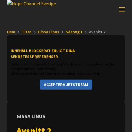
Hem
Titta
Gissa Linus
Säsong 1
Avsnitt 2
INNEHÅLL BLOCKERAT ENLIGT DINA
SEKRETESSPREFERENSER
Detta innehåll visas inte för att uppfylla dina sekretesspreferenser (du
accepterade inte 'Jetstream').
Vill du se det här ändå? Du kan ändra dina preferenser här:
ACCEPTERA JETSTREAM
GISSA LINUS
Avsnitt 2