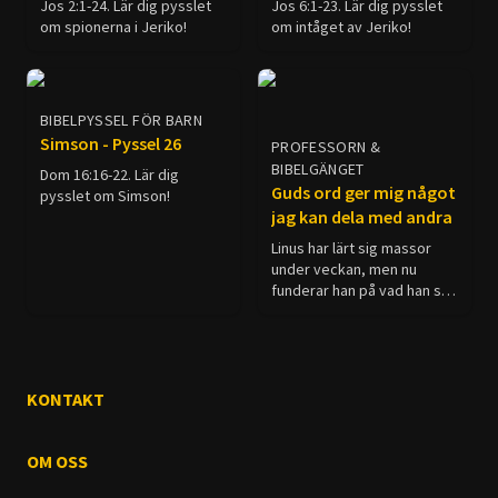
Jos 2:1-24. Lär dig pysslet
Jos 6:1-23. Lär dig pysslet
om spionerna i Jeriko!
om intåget av Jeriko!
BIBELPYSSEL FÖR BARN
Simson - Pyssel 26
PROFESSORN &
BIBELGÄNGET
Dom 16:16-22. Lär dig
Guds ord ger mig något
pysslet om Simson!
jag kan dela med andra
Linus har lärt sig massor
under veckan, men nu
funderar han på vad han ska
göra med all kunskap! 📖✨
Barnen hjälper honom att
förstå att det är dags att
dela med sig av allt han har
upptäckt, precis som Jesus
KONTAKT
sa! Kom och se hur Linus
äntligen får möta sina nya
vänner på riktigt, och hur de
OM OSS
alla firar med popcorn och