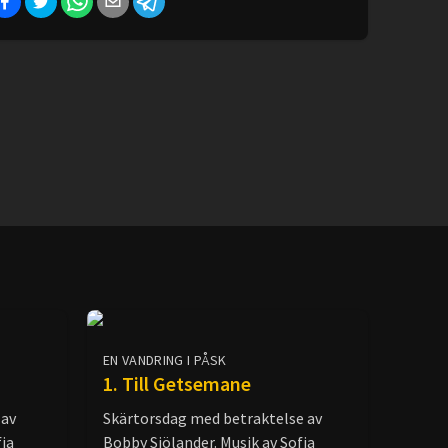
EN VANDRING I PÅSK
1. Till Getsemane
 av
Skärtorsdag med betraktelse av
fia
Bobby Sjölander. Musik av Sofia