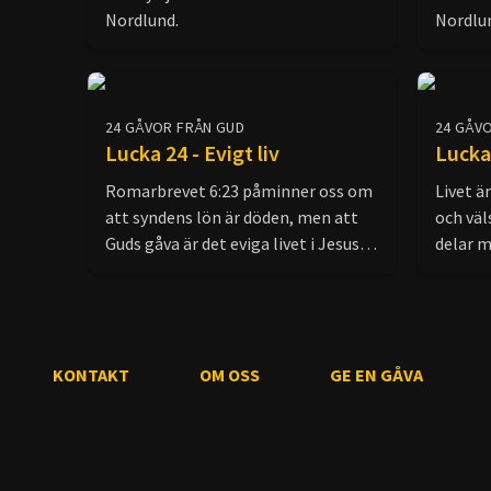
Nordlund.
Nordlu
24 GÅVOR FRÅN GUD
24 GÅV
Lucka 24 - Evigt liv
Lucka
Romarbrevet 6:23 påminner oss om
Livet ä
att syndens lön är döden, men att
och väl
Guds gåva är det eviga livet i Jesus
delar m
Kristus. Även i en värld som präglas
om att 
av synd och konflikter kan vi på
liljorna
julafton fokusera på den otroliga
törnena
gåvan som det eviga livet innebär.
(Psalm 
KONTAKT
Föreställ dig ett liv utan syndens
OM OSS
GE EN GÅVA
perspek
negativa konsekvenser: perfekta
dödssku
relationer, en ny jord utan
fokuser
förstörelse, frihet från sjukdom och
proklam
lidande. Jesus kom för att erbjuda
mig ska