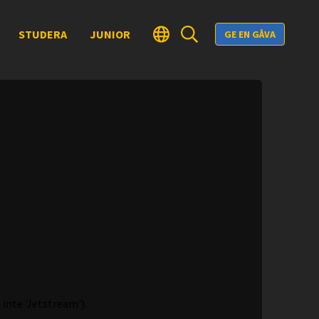
STUDERA
JUNIOR
GE EN GÅVA
 inte 'Jetstream').