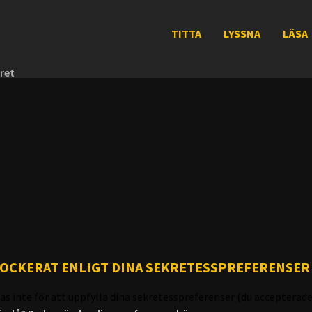
TITTA
LYSSNA
LÄSA
ret
LOCKERAT ENLIGT DINA SEKRETESSPREFERENSER
as inte för att uppfylla dina sekretesspreferenser (du accepterade