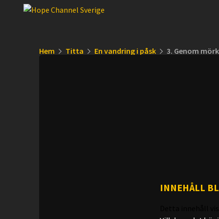
Hem
Titta
En vandring i påsk
3. Genom mörk
INNEHÅLL B
Detta innehåll vis