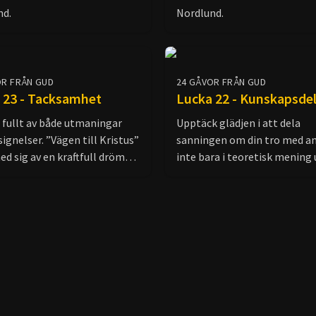
nd.
Nordlund.
OR FRÅN GUD
24 GÅVOR FRÅN GUD
 23 - Tacksamhet
Lucka 22 - Kunskapsde
r fullt av både utmaningar
Upptäck glädjen i att dela
signelser. ”Vägen till Kristus”
sanningen om din tro med an
ed sig av en kraftfull dröm
inte bara i teoretisk mening
fokusera på rosorna och
också i det praktiska livet. J
 i livets trädgård, inte på
förmedlade inte bara kunsk
 som kan skada. David
Gud, utan också om Guds kärl
23) ger oss ett liknande
barmhärtighet och glädjen. 
tiv när han, trots
kunskapsdelning vara en del 
ggans dalar, väljer att
troshistoria och låt andra u
a på Guds godhet. Han
Guds kärlek genom dig!
erar: ”Herren är min herde,
 inget fattas.”