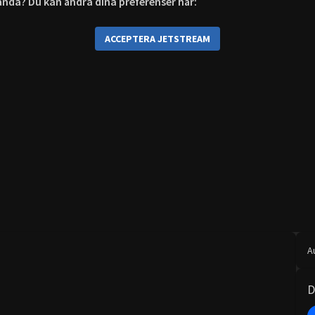
r ändå? Du kan ändra dina preferenser här:
ACCEPTERA JETSTREAM
A
D