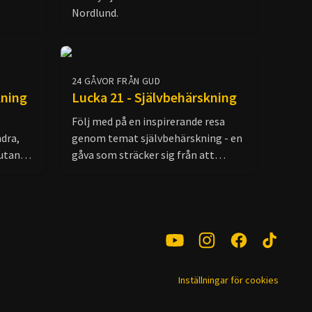
Nordlund.
24 GÅVOR FRÅN GUD
lning
Lucka 21 - Självbehärskning
Följ med på en inspirerande resa
dra,
genom temat självbehärskning - en
 utan
gåva som sträcker sig från att
esus
kontrollera sig själv inför julgodiset
ap om
till att utöva inre styrka i ord,
ek,
beteende och handlingar. Genom
Låt
bibliska perspektiv och
av din
tankeväckande reflektioner
ppleva
utforskar vi vikten av att öva upp sin
självbehärskning.
Inställningar för cookies