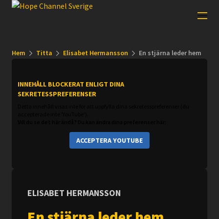
Hem
Titta
Elisabet Hermansson
En stjärna leder hem
INNEHÅLL BLOCKERAT ENLIGT DINA
SEKRETESSPREFERENSER
Detta innehåll visas inte för att uppfylla dina sekretesspreferenser (du
accepterade inte 'YouTube').
Vill du se det här ändå? Du kan ändra dina preferenser här:
ACCEPTERA YOUTUBE
ELISABET HERMANSSON
En stjärna leder hem