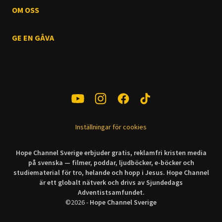
OM OSS
GE EN GÅVA
Inställningar för cookies
Hope Channel Sverige erbjuder gratis, reklamfri kristen media
på svenska — filmer, poddar, ljudböcker, e-böcker och
studiematerial för tro, helande och hopp i Jesus. Hope Channel
är ett globalt nätverk och drivs av Sjundedags
Adventistsamfundet.
©
2026
-
Hope Channel Sverige