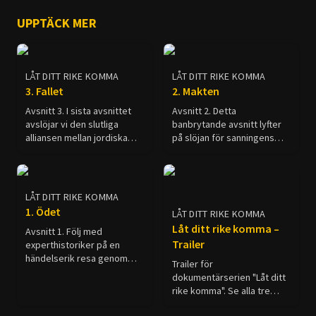
UPPTÄCK MER
LÅT DITT RIKE KOMMA
LÅT DITT RIKE KOMMA
3. Fallet
2. Makten
Avsnitt 3. I sista avsnittet
Avsnitt 2. Detta
avslöjar vi den slutliga
banbrytande avsnitt lyfter
alliansen mellan jordiska
på slöjan för sanningens
makter som kommer att
fiende, som profeten Daniel
försöka förstöra Guds folk
förutsagt. I denna film
och inleda en tid av
avslöjas Antikrist.
universell förstörelse.
LÅT DITT RIKE KOMMA
1. Ödet
LÅT DITT RIKE KOMMA
Låt ditt rike komma –
Avsnitt 1. Följ med
Trailer
experthistoriker på en
händelserik resa genom
Trailer för
antikens mäktigaste riken:
dokumentärserien "Låt ditt
från den gulddränkta
rike komma". Se alla tre
staden Babylon till den
delarna här på Hope
mäktiga metropolen Rom.