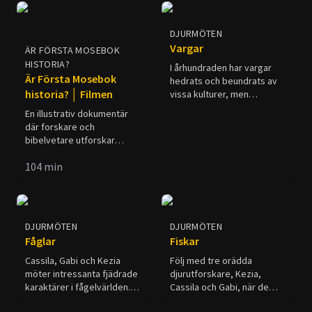
Channel.
DJURMÖTEN
Vargar
ÄR FÖRSTA MOSEBOK
HISTORIA?
I århundraden har vargar
Är Första Mosebok
hedrats och beundrats av
historia? │ Filmen
vissa kulturer, men
demoniserats, förföljts och
En illustrativ dokumentär
fruktats av andra. Den
där forskare och
rädslan är möjligen det
bibelvetare utforskar
största hotet mot vargens
frågan: kan de första
överlevnad.
104
min
kapitlen i Bibeln tolkas som
verklig historia? Se filmen
och avgör själv!
DJURMÖTEN
DJURMÖTEN
Fåglar
Fiskar
Cassila, Gabi och Kezia
Följ med tre orädda
möter intressanta fjädrade
djurutforskare, Kezia,
karaktärer i fågelvärlden.
Cassila och Gabi, när de
De träffar också fåglarnas
dyker ner under