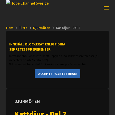
Hem
Titta
Djurmöten
Kattdjur - Del 2
INNEHÅLL BLOCKERAT ENLIGT DINA
SEKRETESSPREFERENSER
Detta innehåll visas inte för att uppfylla dina sekretesspreferenser (du
accepterade inte 'Jetstream').
Vill du se det här ändå? Du kan ändra dina preferenser här:
ACCEPTERA JETSTREAM
DJURMÖTEN
Kattdjur - Del 2