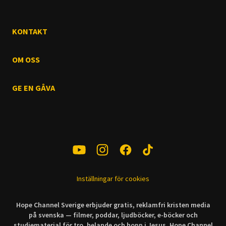
skötare som har gett dem
Seychellernas vatten och
en andra chans.
möter det rika marina livet i
våra hav.
KONTAKT
OM OSS
GE EN GÅVA
Inställningar för cookies
Hope Channel Sverige erbjuder gratis, reklamfri kristen media
på svenska — filmer, poddar, ljudböcker, e-böcker och
studiematerial för tro, helande och hopp i Jesus. Hope Channel