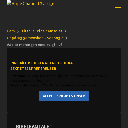
Hem
Titta
Bibelsamtalet
Uppdrag gemenskap - Säsong 3
Vad är meningen med evigt liv?
INNEHÅLL BLOCKERAT ENLIGT DINA
SEKRETESSPREFERENSER
Detta innehåll visas inte för att uppfylla dina sekretesspreferenser (du
accepterade inte 'Jetstream').
Vill du se det här ändå? Du kan ändra dina preferenser här:
ACCEPTERA JETSTREAM
BIBELSAMTALET