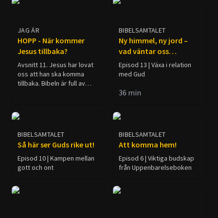
JAG ÄR
BIBELSAMTALET
HOPP - När kommer
Ny himmel, ny jord –
Jesus tillbaka?
vad väntar oss
egentligen?
Avsnitt 11. Jesus har lovat
Episod 13 | Växa i relation
oss att han ska komma
med Gud
tillbaka. Bibeln är full av
36
min
löften om att han snart ska
göra det. Visste du att det
finns mer än 1 500 profetior
om att Jesus snart ska
komma tillbaka? Och att för
BIBELSAMTALET
BIBELSAMTALET
varje profetia som handlar
Så här ser Guds rike ut!
Att komma hem!
om den första gången
Jesus kom till jorden finns
Episod 10 | Kampen mellan
Episod 6 | Viktiga budskap
det åtta profetior om hans
gott och ont
från Uppenbarelseboken
återkomst vid tidens slut?