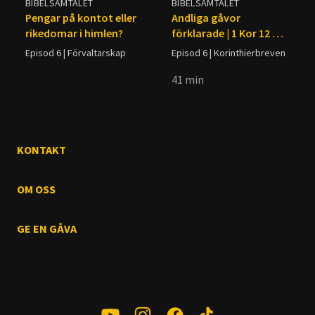
BIBELSAMTALET
BIBELSAMTALET
Pengar på kontot eller
Andliga gåvor
rikedomar i himlen?
förklarade | 1 Kor 12 &
14
Episod 6 | Förvaltarskap
Episod 6 | Korinthierbreven
41
min
KONTAKT
OM OSS
GE EN GÅVA