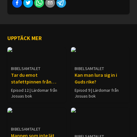
UPPTÄCK MER
BIBELSAMTALET
BIBELSAMTALET
Tar du emot
Kan man lura sig in i
stafettpinnen från
Guds rike?
Josua?
Episod 12 | Lärdomar från
Episod 9 | Lärdomar från
Josuas bok
Josuas bok
BIBELSAMTALET
Mannen som inte lät
BIBELSAMTALET