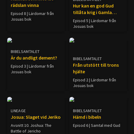
rädslan vinna
Hur kan en god Gud
tillåta krig i Gamla
Episod 8 | Lärdomar från
testamentet?
Josuas bok
Episod 5 | Lärdomar från
Josuas bok
BIBELSAMTALET
Är du andligt dement?
BIBELSAMTALET
Från utstött till trons
Episod 3 | Lärdomar från
hjälte
Josuas bok
Episod 2 | Lärdomar från
Josuas bok
LINEAGE
BIBELSAMTALET
Josua: Slaget vid Jeriko
Hämd i bibeln
Avsnitt 10. Joshua: The
Episod 6 | Samtal med Gud
Battle of Jericho