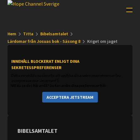
Hem
Titta
Bibelsamtalet
Lärdomar från Josuas bok - Säsong 8
Kriget om jaget
INNEHÅLL BLOCKERAT ENLIGT DINA
SEKRETESSPREFERENSER
Detta innehåll visas inte för att uppfylla dina sekretesspreferenser (du
accepterade inte 'Jetstream').
Vill du se det här ändå? Du kan ändra dina preferenser här:
ACCEPTERA JETSTREAM
BIBELSAMTALET