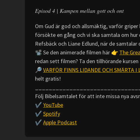
Episod 4 | Kampen mellan gott och ont
Om Gud är god och allsmäktig, varför griper 
försökte en gång och vi ska samtala om hur 
Refsbäck och Liane Edlund, när de samtalar
📽️ Se den animerade filmen här 👉
The Grea
redan sett filmen? Ta den tillhörande kursen
🔎
VARFÖR FINNS LIDANDE OCH SMÄRTA I LIV
helt gratis!
______________________________
Följ Bibelsamtalet för att inte missa nya avs
✔️
YouTube
✔️
Spotify
✔️
Apple Podcast