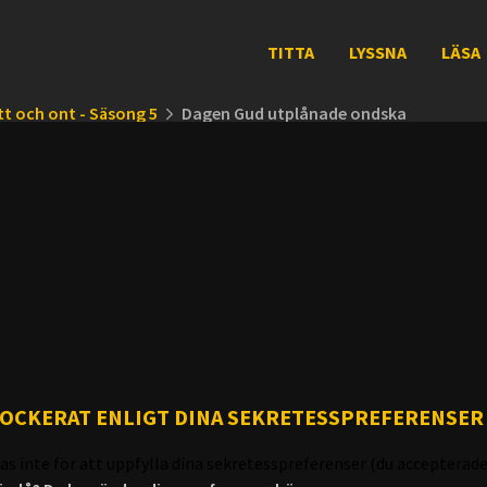
TITTA
LYSSNA
LÄSA
t och ont - Säsong 5
Dagen Gud utplånade ondska
LOCKERAT ENLIGT DINA SEKRETESSPREFERENSER
as inte för att uppfylla dina sekretesspreferenser (du accepterade