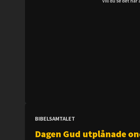
Vill du se det hä
BIBELSAMTALET
Dagen Gud utplånade o