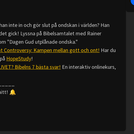
han inte in och gör slut på ondskan i världen? Han
det gick! Lyssna på Bibelsamtalet med Rainer
 om "Dagen Gud utplånade ondska."
t Controversy: Kampen mellan gott och ont!
Har du
 på
HopeStudy
!
ET? Bibelns 7 bästa svar!
En interaktiv onlinekurs,
_____
nitt! 🔔