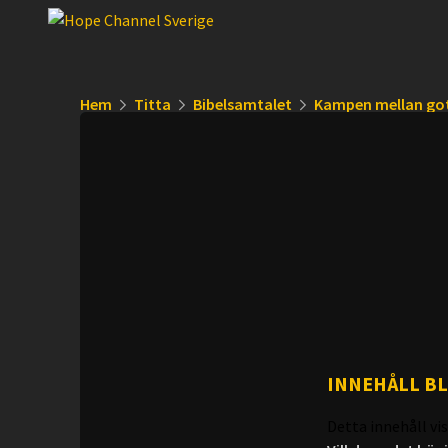
Hem
Titta
Bibelsamtalet
Kampen mellan got
INNEHÅLL B
Detta innehåll vis