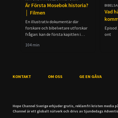
Är Första Mosebok historia?
BIBELS
Vad h
│ Filmen
komme
En illustrativ dokumentär där
forskare och bibelvetare utforskar
Episod
frågan: kan de första kapitlen i
ont
Bibeln tolkas som verklig historia?
104
min
Se filmen och avgör själv!
KONTAKT
OM OSS
GE EN GÅVA
Hope Channel Sverige erbjuder gratis, reklamfri kristen media p
Channel är ett globalt nätverk och drivs av Sjundedags Advent