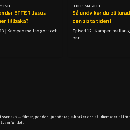
AMTALET
BIBELSAMTALET
änder EFTER Jesus
Så undviker du bli lura
r tillbaka?
den sista tiden!
 13 | Kampen mellan gott och
Episod 12 | Kampen mellan g
ont
å svenska — filmer, poddar, ljudböcker, e-böcker och studiematerial för 
istsamfundet.