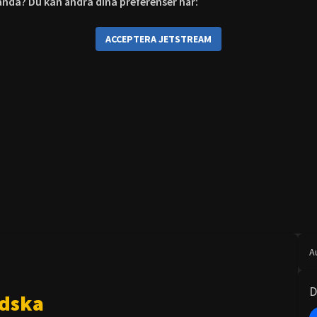
r ändå? Du kan ändra dina preferenser här:
ACCEPTERA JETSTREAM
A
D
ndska