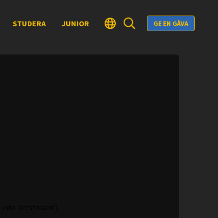
STUDERA
JUNIOR
GE EN GÅVA
 inte 'Jetstream').