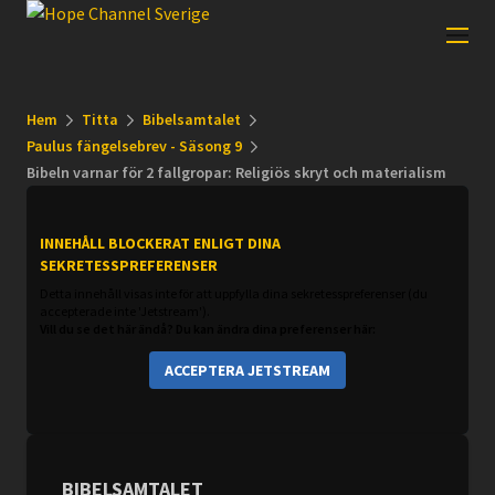
Hem
Titta
Bibelsamtalet
Paulus fängelsebrev - Säsong 9
Bibeln varnar för 2 fallgropar: Religiös skryt och materialism
INNEHÅLL BLOCKERAT ENLIGT DINA
SEKRETESSPREFERENSER
Detta innehåll visas inte för att uppfylla dina sekretesspreferenser (du
accepterade inte 'Jetstream').
Vill du se det här ändå? Du kan ändra dina preferenser här:
ACCEPTERA JETSTREAM
BIBELSAMTALET