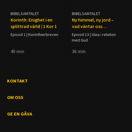
BIBELSAMTALET
BIBELSAMTALET
Korinth: Enighet i en
Ny himmel, ny jord –
splittrad värld | 1 Kor 1
vad väntar oss
egentligen?
Episod 1 | Korinthierbreven
Episod 13 | Växa i relation
med Gud
40
min
36
min
KONTAKT
OM OSS
GE EN GÅVA