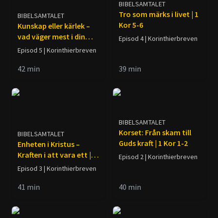
BIBELSAMTALET
Tro som märks i livet | 1
BIBELSAMTALET
Kor 5-6
Kunskap eller kärlek –
vad väger mest i din
Episod 4 | Korinthierbreven
tro? | 1 Kor 8-10
Episod 5 | Korinthierbreven
42
min
39
min
BIBELSAMTALET
Korset: Från skam till
BIBELSAMTALET
Guds kraft | 1 Kor 1-2
Enheten i Kristus –
Kraften i att vara ett | 1
Episod 2 | Korinthierbreven
Kor 3-4
Episod 3 | Korinthierbreven
41
min
40
min