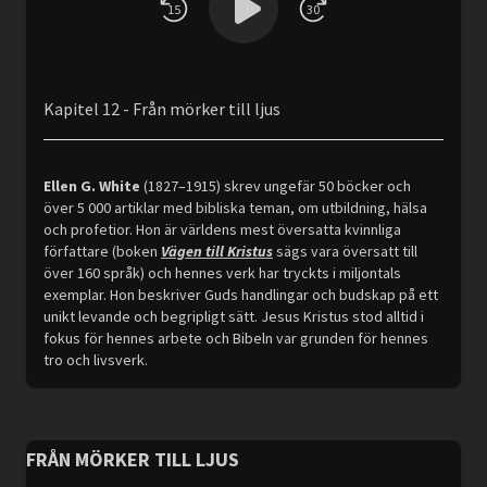
15
30
Kapitel 12 - Från mörker till ljus
Ellen G. White
(1827–1915) skrev ungefär 50 böcker och
över 5 000 artiklar med bibliska teman, om utbildning, hälsa
och profetior. Hon är världens mest översatta kvinnliga
författare (boken
Vägen till Kristus
sägs vara översatt till
över 160 språk) och hennes verk har tryckts i miljontals
exemplar. Hon beskriver Guds handlingar och budskap på ett
unikt levande och begripligt sätt. Jesus Kristus stod alltid i
fokus för hennes arbete och Bibeln var grunden för hennes
tro och livsverk.
FRÅN MÖRKER TILL LJUS