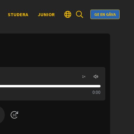
STUDERA
JUNIOR
GE EN GÅVA
1
×
0:00
30