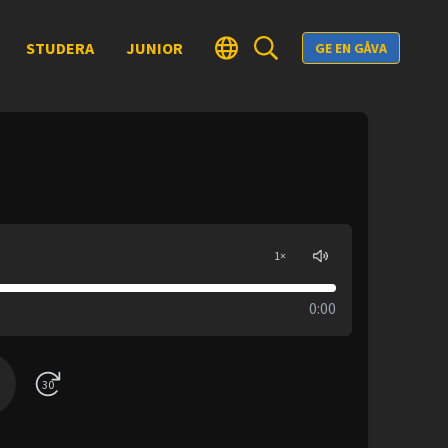
STUDERA
JUNIOR
GE EN GÅVA
1
×
0:00
30