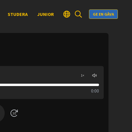
STUDERA
JUNIOR
GE EN GÅVA
1
×
0:00
30