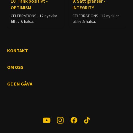
10. Tänk positivt -
9. Sätt gränser -
OPTIMISM
INTEGRITY
CELEBRATIONS - 12 nycklar
CELEBRATIONS - 12 nycklar
till liv & hälsa.
till liv & hälsa.
KONTAKT
OM OSS
GE EN GÅVA