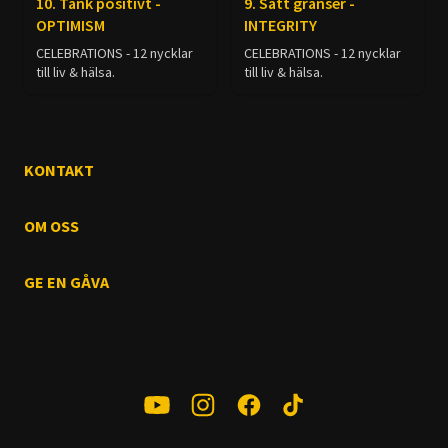
10. Tänk positivt -
9. Sätt gränser -
OPTIMISM
INTEGRITY
CELEBRATIONS - 12 nycklar
CELEBRATIONS - 12 nycklar
till liv & hälsa.
till liv & hälsa.
KONTAKT
OM OSS
GE EN GÅVA