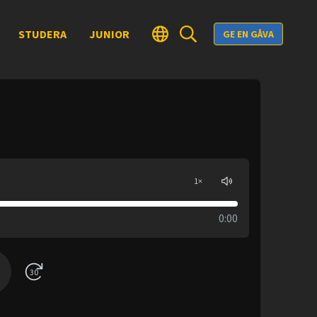
STUDERA
JUNIOR
GE EN GÅVA
1
×
0:00
30