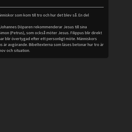
nniskor som kom till tro och hur det blev så. En del
. Johannes Döparen rekommenderar Jesus till sina
Simon (Petrus), som också möter Jesus. Filippus blir direkt
ar blir övertygad efter ett personligt möte. Människors
us är avgörande. Bibeltexterna som läses betonar hur tro är
hov och situation.