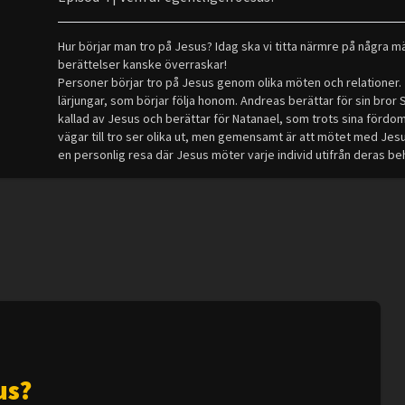
Hur börjar man tro på Jesus? Idag ska vi titta närmre på några mä
berättelser kanske överraskar!
Personer börjar tro på Jesus genom olika möten och relationer
lärjungar, som börjar följa honom. Andreas berättar för sin bror 
kallad av Jesus och berättar för Natanael, som trots sina fördom
vägar till tro ser olika ut, men gemensamt är att mötet med Jes
en personlig resa där Jesus möter varje individ utifrån deras be
us?